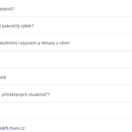
rozpisů?
 pokročilý výběr?
kultním) rozpisem a tématy v něm?
ltě
h přihlášených studentů“?
is@fi.muni.cz
.