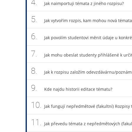
4.
Jak naimportuji témata z jiného rozpisu?
5.
Jak vytvořím rozpis, kam mohou nová témata 
6.
Jak povolím studentovi měnit údaje u konkr
7.
Jak mohu obeslat studenty přihlášené k urč
8.
Jak k rozpisu založím odevzdávárnu/poznám
9.
Kde najdu historii editace tématu?
10.
Jak fungují nepředmětové (fakultní) Rozpisy
11.
Jak převedu témata z nepředmětových (fakul