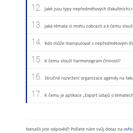
12.
Jaké jsou typy nepředmětových (fakultních) 
13.
Jaká témata si mohu zobrazit a k čemu slouží
14.
Kdo může manipulovat s nepředmětovým (fa
15.
K čemu slouží harmonogram činností?
16.
Stručné rozvržení organizace agendy na faku
17.
K čemu je aplikace „Export údajů o tématec
Nenašli jste odpověď? Pošlete nám svůj dotaz na
vsfs