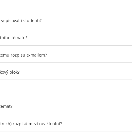
vepisovat i studenti?
étního tématu?
itému rozpisu e-mailem?
kový blok?
 témat?
tních) rozpisů mezi neaktuální?