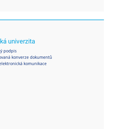
ká univerzita
ký podpis
ovaná konverze dokumentů
elektronická komunikace