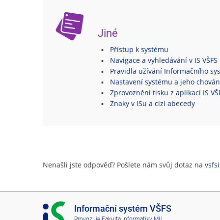
Jiné
Přístup k systému
Navigace a vyhledávání v IS VŠFS
Pravidla užívání Informačního s
Nastavení systému a jeho chován
Zprovoznění tisku z aplikací IS V
Znaky v ISu a cizí abecedy
Nenašli jste odpověď? Pošlete nám svůj dotaz na
vsfs
I
Informační systém VŠFS
S
Provozuje
Fakulta informatiky MU