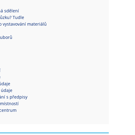
á sdělení
ůzku? Tudle
 vystavování materiálů
ouborů
í
e
údaje
 údaje
ní s předpisy
místností
centrum