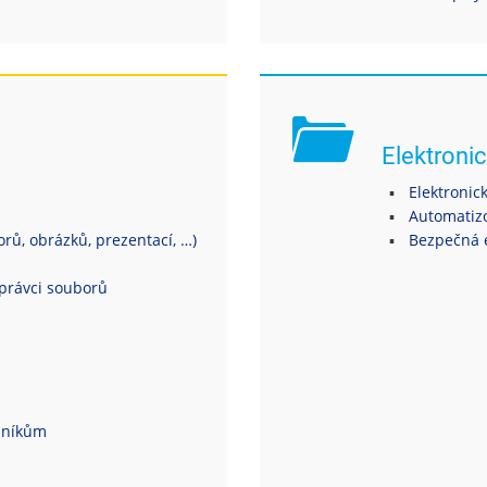
Elektronic
Elektronic
Automatiz
ů, obrázků, prezentací, …)
Bezpečná 
právci souborů
dníkům