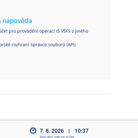
á nápověda
čet pro provádění operací IS VŠFS z jiného
rské rozhraní Správce souborů (API)
7. 8. 2026
|
10:37
Aktuální datum a čas