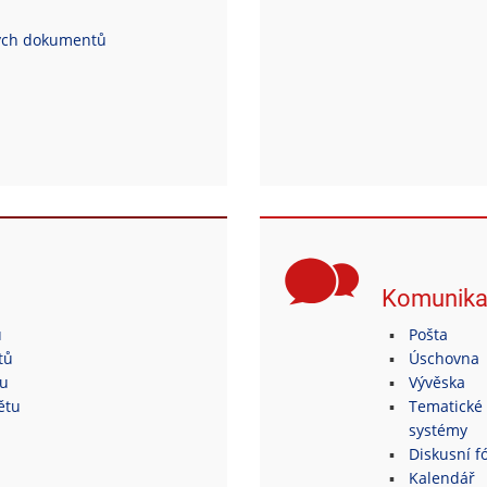
ých dokumentů
Komunik
ů
Pošta
tů
Úschovna
tu
Vývěska
ětu
Tematické 
systémy
Diskusní fó
Kalendář