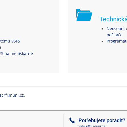
Technick
Neosobní ú
počítače
ystému VŠFS
Programáto
í
ŠFS na mé tiskárně
is@fi.muni.cz
.
Potřebujete poradit?
vsfsis@fi.muni.cz