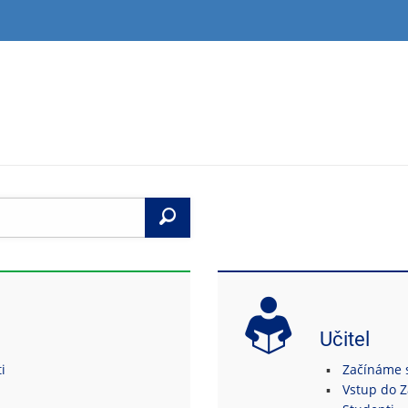
Vyhledat
Učitel
i
Začínáme s 
Vstup do 