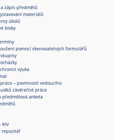
 a zápis předmětů
ystavování materiálů
rny úkolů
é bloky
termíny
koušení pomocí skenovatelných formulářů
 skupiny
docházky
chronní výuka
mat
práce – povinnosti vedoucího
sudků závěrečné práce
á předmětová anketa
ředmětů
– RIV
 repozitář