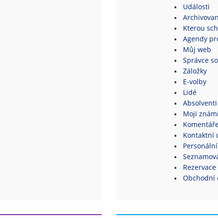
Události
Archivovan
Kterou sch
Agendy pro
Můj web
Správce s
Záložky
E-volby
Lidé
Absolventi
Moji znám
Komentář
Kontaktní 
Personální
Seznamová
Rezervace 
Obchodní 