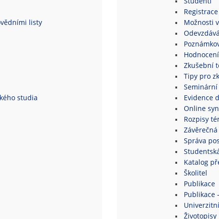
Studenti
Registrace
vědními listy
Možnosti v
Odevzdává
Poznámkov
Hodnocení
Zkušební 
Tipy pro z
Seminární
ského studia
Evidence 
Online syn
Rozpisy té
Závěrečná 
Správa po
Studentsk
Katalog p
Školitel
Publikace
Publikace 
Univerzitní
Životopisy