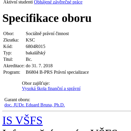
Aktivní studenti
Obhájené závěrečné práce
Specifikace oboru
Obor:
Sociálně právní činnost
Zkratka:
KSC
Kód:
6804R015
Typ:
bakalářský
Titul:
Bc.
Akreditace:
do 31. 7. 2018
Program:
B6804 B-PRS Právní specializace
Obor zajišťuje:
Vysoká škola finanční a správní
Garant oboru:
doc. JUDr. Eduard Bruna, Ph.D.
IS VŠFS