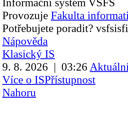
Informační systém VŠFS
Provozuje
Fakulta informa
Potřebujete poradit?
vsfsis
f
Nápověda
Klasický IS
9. 8. 2026
|
03:26
Aktuální
Více o IS
Přístupnost
Nahoru