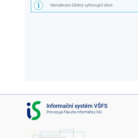
Nenalezen žádný vyhovující obor.
I
Informační systém VŠFS
S
Provozuje
Fakulta informatiky MU
V
Š
F
S