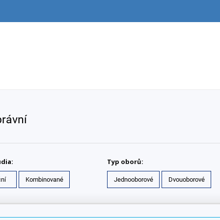
právní
dia:
Typ oborů:
ní
Kombinované
Jednooborové
Dvouoborové