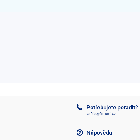
Potřebujete poradit?
vsfsis@fi.muni.cz
Nápověda