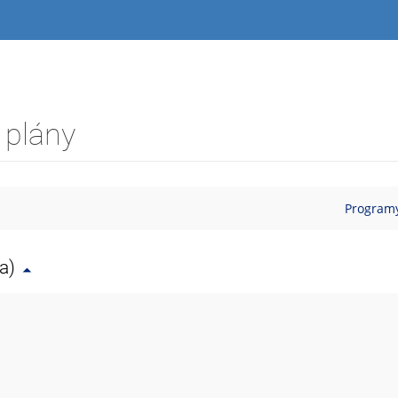
 plány
Programy
a)