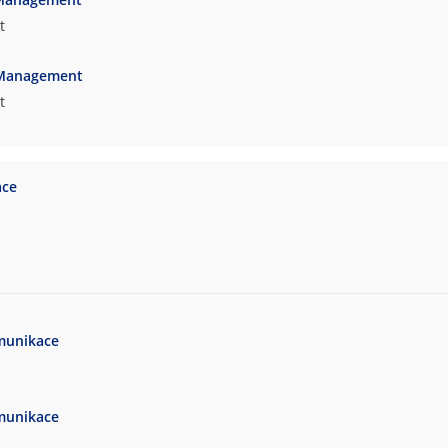
t
 Management
t
ace
munikace
munikace