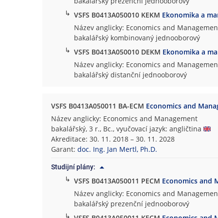
bakalářský prezenční jednooborový
↳
VSFS B0413A050010 KEKM
Ekonomika a m
Název anglicky: Economics and Managemen
bakalářský kombinovaný jednooborový
↳
VSFS B0413A050010 DEKM
Ekonomika a m
Název anglicky: Economics and Managemen
bakalářský distanční jednooborový
VSFS B0413A050011 BA-ECM
Economics and Mana
Název anglicky: Economics and Management
bakalářský, 3 r., Bc., vyučovací jazyk: angličtina
Akreditace: 30. 11. 2018 – 30. 11. 2028
Garant:
doc. Ing. Jan Mertl, Ph.D.
Studijní plány:
↳
VSFS B0413A050011 PECM
Economics and
Název anglicky: Economics and Managemen
bakalářský prezenční jednooborový
↳
VSFS B0413A050011 KECM
Economics and