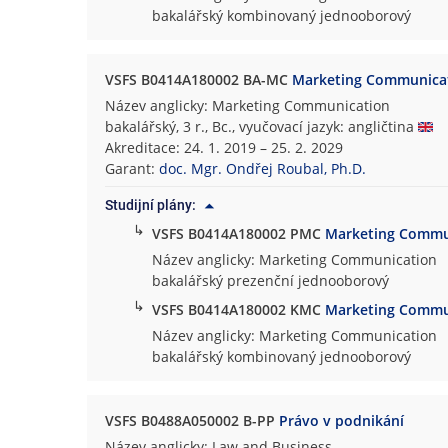
bakalářský kombinovaný jednooborový
VSFS B0414A180002 BA-MC
Marketing Communica
Název anglicky: Marketing Communication
bakalářský, 3 r., Bc., vyučovací jazyk: angličtina
Akreditace: 24. 1. 2019 – 25. 2. 2029
Garant:
doc. Mgr. Ondřej Roubal, Ph.D.
Studijní plány:
↳
VSFS B0414A180002 PMC
Marketing Commu
Název anglicky: Marketing Communication
bakalářský prezenční jednooborový
↳
VSFS B0414A180002 KMC
Marketing Commu
Název anglicky: Marketing Communication
bakalářský kombinovaný jednooborový
VSFS B0488A050002 B-PP
Právo v podnikání
Název anglicky: Law and Business