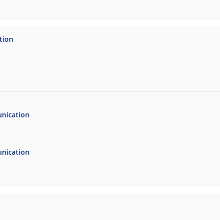
tion
nication
nication