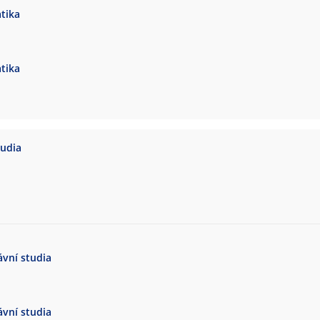
tika
tika
tudia
vní studia
vní studia