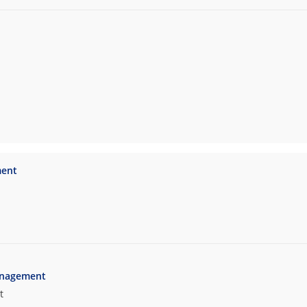
ment
anagement
t