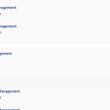
anagement
t
anagement
t
gement
 Management
t
 Management