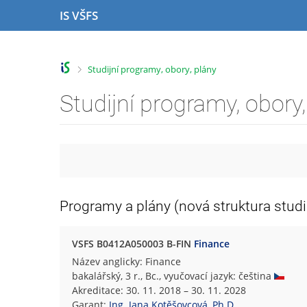
P
P
P
P
IS VŠFS
ř
ř
ř
ř
e
e
e
e
s
s
s
s
k
k
k
k
>
Studijní programy, obory, plány
o
o
o
o
č
č
č
č
Studijní programy, obory,
i
i
i
i
t
t
t
t
n
n
n
n
a
a
a
a
h
h
o
p
o
l
b
a
r
a
s
t
Programy a plány (nová struktura studi
n
v
a
i
í
i
h
č
l
č
k
VSFS B0412A050003 B-FIN
Finance
i
k
u
Název anglicky: Finance
š
u
bakalářský, 3 r., Bc., vyučovací jazyk: čeština
t
Akreditace: 30. 11. 2018 – 30. 11. 2028
u
Garant:
Ing. Jana Kotěšovcová, Ph.D.