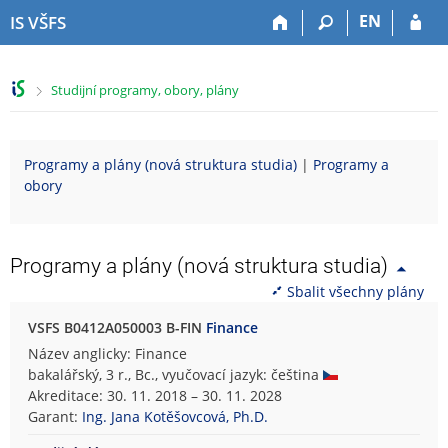
P
P
P
P
EN
IS VŠFS
ř
ř
ř
ř
e
e
e
e
s
s
s
s
>
Studijní programy, obory, plány
k
k
k
k
o
o
o
o
č
č
č
č
i
i
i
i
Programy a plány (nová struktura studia)
|
Programy a
t
t
t
t
obory
n
n
n
n
a
a
a
a
h
h
o
p
o
l
b
a
Programy a plány (nová struktura studia)
r
a
s
t
Sbalit všechny plány
n
v
a
i
í
i
h
č
VSFS B0412A050003 B-FIN
Finance
l
č
k
Název anglicky: Finance
i
k
u
bakalářský, 3 r., Bc., vyučovací jazyk: čeština
š
u
Akreditace: 30. 11. 2018 – 30. 11. 2028
t
Garant:
Ing. Jana Kotěšovcová, Ph.D.
u