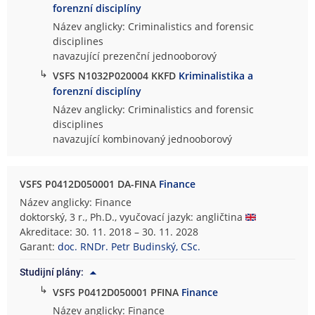
forenzní disciplíny
Název anglicky: Criminalistics and forensic
disciplines
navazující prezenční jednooborový
↳
VSFS N1032P020004 KKFD
Kriminalistika a
forenzní disciplíny
Název anglicky: Criminalistics and forensic
disciplines
navazující kombinovaný jednooborový
VSFS P0412D050001 DA-FINA
Finance
Název anglicky: Finance
doktorský, 3 r., Ph.D., vyučovací jazyk: angličtina
Akreditace: 30. 11. 2018 – 30. 11. 2028
Garant:
doc. RNDr. Petr Budinský, CSc.
Studijní plány:
↳
VSFS P0412D050001 PFINA
Finance
Název anglicky: Finance