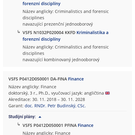
forenzní disciplíny
Název anglicky: Criminalistics and forensic
disciplines
navazující prezenční jednooborový
↳
VSFS N1032P020004 KKFD
Kriminalistika a
forenzní disciplíny
Název anglicky: Criminalistics and forensic
disciplines
navazující kombinovaný jednooborový
VSFS P0412D050001 DA-FINA
Finance
Název anglicky: Finance
doktorský, 3 r., Ph.D., vyučovací jazyk: angličtina
Akreditace: 30. 11. 2018 – 30. 11. 2028
Garant:
doc. RNDr. Petr Budinský, CSc.
Studijní plány:
↳
VSFS P0412D050001 PFINA
Finance
Název anglicky: Finance