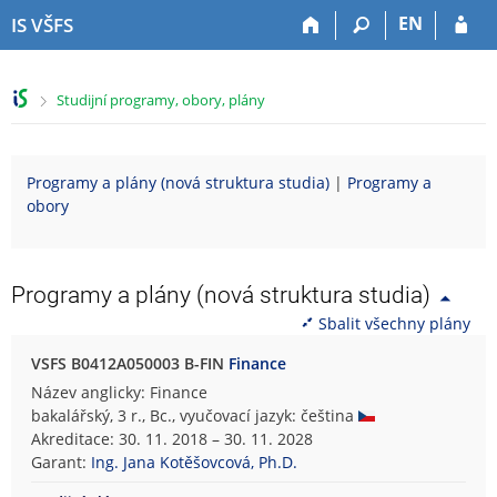
P
P
P
P
EN
IS VŠFS
ř
ř
ř
ř
e
e
e
e
s
s
s
s
>
Studijní programy, obory, plány
k
k
k
k
o
o
o
o
č
č
č
č
i
i
i
i
Programy a plány (nová struktura studia)
|
Programy a
t
t
t
t
obory
n
n
n
n
a
a
a
a
h
h
o
p
o
l
b
a
Programy a plány (nová struktura studia)
r
a
s
t
Sbalit všechny plány
n
v
a
i
í
i
h
č
VSFS B0412A050003 B-FIN
Finance
l
č
k
Název anglicky: Finance
i
k
u
bakalářský, 3 r., Bc., vyučovací jazyk: čeština
š
u
Akreditace: 30. 11. 2018 – 30. 11. 2028
t
Garant:
Ing. Jana Kotěšovcová, Ph.D.
u