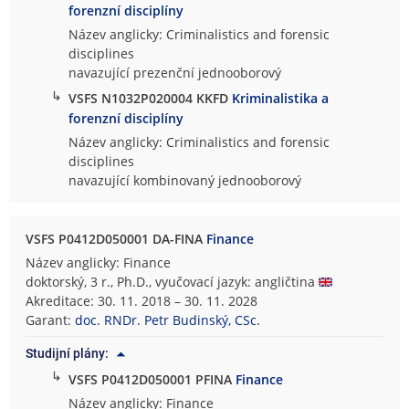
forenzní disciplíny
Název anglicky: Criminalistics and forensic
disciplines
navazující prezenční jednooborový
↳
VSFS N1032P020004 KKFD
Kriminalistika a
forenzní disciplíny
Název anglicky: Criminalistics and forensic
disciplines
navazující kombinovaný jednooborový
VSFS P0412D050001 DA-FINA
Finance
Název anglicky: Finance
doktorský, 3 r., Ph.D., vyučovací jazyk: angličtina
Akreditace: 30. 11. 2018 – 30. 11. 2028
Garant:
doc. RNDr. Petr Budinský, CSc.
Studijní plány:
↳
VSFS P0412D050001 PFINA
Finance
Název anglicky: Finance