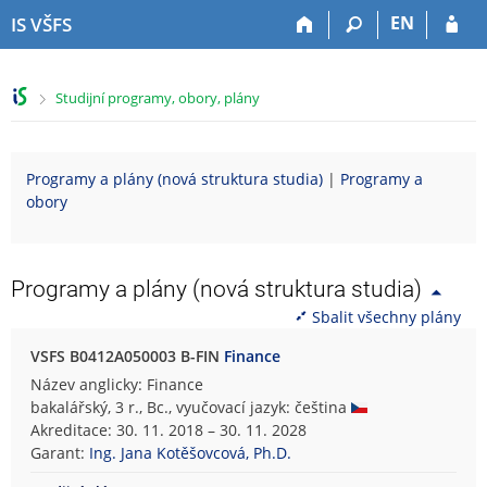
P
P
P
P
EN
IS VŠFS
ř
ř
ř
ř
e
e
e
e
s
s
s
s
>
Studijní programy, obory, plány
k
k
k
k
o
o
o
o
č
č
č
č
i
i
i
i
Programy a plány (nová struktura studia)
|
Programy a
t
t
t
t
obory
n
n
n
n
a
a
a
a
h
h
o
p
o
l
b
a
Programy a plány (nová struktura studia)
r
a
s
t
Sbalit všechny plány
n
v
a
i
í
i
h
č
VSFS B0412A050003 B-FIN
Finance
l
č
k
Název anglicky: Finance
i
k
u
bakalářský, 3 r., Bc., vyučovací jazyk: čeština
š
u
Akreditace: 30. 11. 2018 – 30. 11. 2028
t
Garant:
Ing. Jana Kotěšovcová, Ph.D.
u