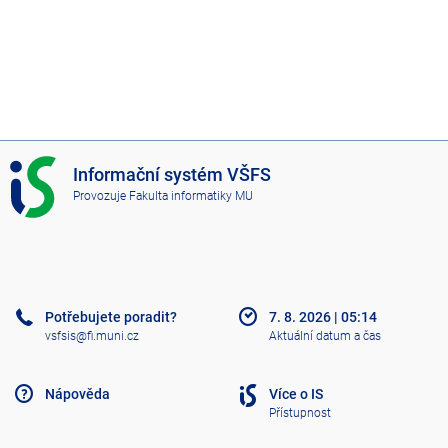
I
Informační systém VŠFS
S
Provozuje
Fakulta informatiky MU
V
Š
F
S
Potřebujete poradit?
7. 8. 2026
|
05:14
vsfsis@fi.muni.cz
Aktuální datum a čas
Nápověda
Více o IS
Přístupnost