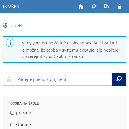
P
P
P
P
EN
IS VŠFS
ř
ř
ř
ř
e
e
e
e
s
s
s
s
>
Lidé
k
k
k
k
o
o
o
o
č
č
č
č
Nebyly nalezeny žádné osoby odpovídající zadání.
i
i
i
i
Je možné, že osoba v systému existuje, ale nepřeje
t
t
t
t
si zveřejnit svou Osobní stránku.
n
n
n
n
a
a
a
a
h
h
o
p
o
l
b
a
V
r
a
s
t
n
v
a
i
í
i
h
č
l
č
k
OSOBA NA ŠKOLE
i
k
u
š
u
pracuje
t
u
studuje