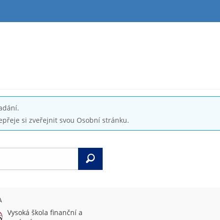
adání.
epřeje si zveřejnit svou Osobní stránku.
Vyhledat
A
Vysoká škola finanční a