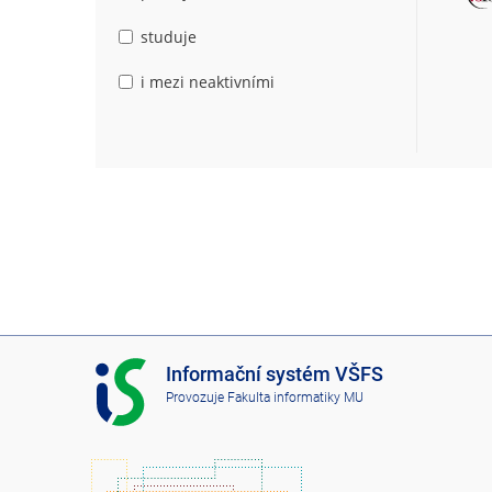
studuje
i mezi neaktivními
I
Informační systém VŠFS
S
Provozuje
Fakulta informatiky MU
V
Š
F
S