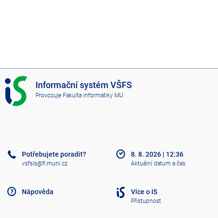
I
Informační systém VŠFS
S
Provozuje
Fakulta informatiky MU
V
Š
F
S
Potřebujete poradit?
8. 8. 2026
|
12:36
vsfsis@fi.muni.cz
Aktuální datum a čas
Nápověda
Více o IS
Přístupnost