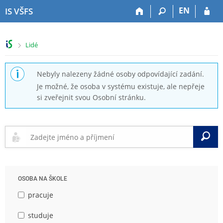
P
P
P
P
EN
IS VŠFS
ř
ř
ř
ř
e
e
e
e
s
s
s
s
>
Lidé
k
k
k
k
o
o
o
o
č
č
č
č
Nebyly nalezeny žádné osoby odpovídající zadání.
i
i
i
i
Je možné, že osoba v systému existuje, ale nepřeje
t
t
t
t
si zveřejnit svou Osobní stránku.
n
n
n
n
a
a
a
a
h
h
o
p
o
l
b
a
V
r
a
s
t
n
v
a
i
í
i
h
č
l
č
k
OSOBA NA ŠKOLE
i
k
u
š
u
pracuje
t
u
studuje