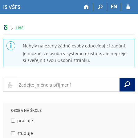
P
P
P
P
EN
IS VŠFS
ř
ř
ř
ř
e
e
e
e
s
s
s
s
>
Lidé
k
k
k
k
o
o
o
o
č
č
č
č
Nebyly nalezeny žádné osoby odpovídající zadání.
i
i
i
i
Je možné, že osoba v systému existuje, ale nepřeje
t
t
t
t
si zveřejnit svou Osobní stránku.
n
n
n
n
a
a
a
a
h
h
o
p
o
l
b
a
V
r
a
s
t
n
v
a
i
í
i
h
č
l
č
k
OSOBA NA ŠKOLE
i
k
u
š
u
pracuje
t
u
studuje