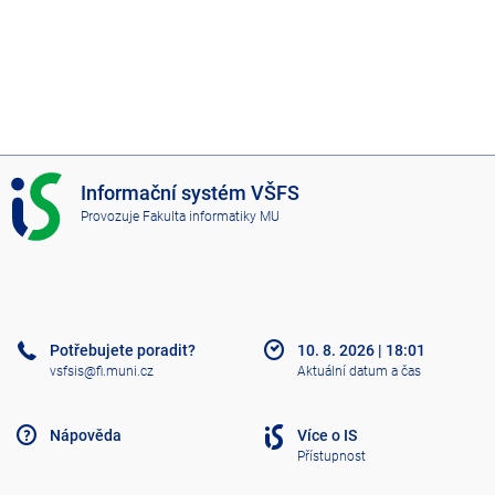
I
Informační systém VŠFS
S
Provozuje
Fakulta informatiky MU
V
Š
F
S
Potřebujete poradit?
10. 8. 2026
|
18:01
vsfsis@fi.muni.cz
Aktuální datum a čas
Nápověda
Více o IS
Přístupnost