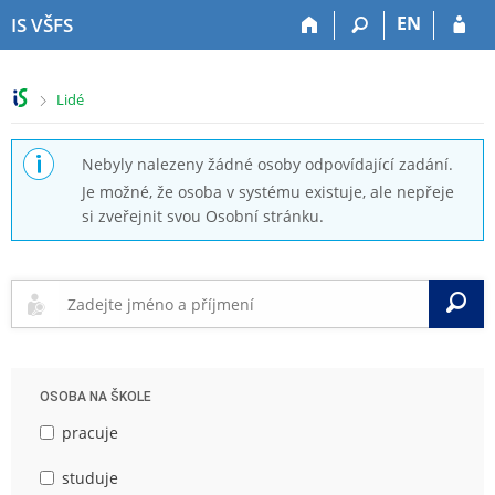
P
P
P
P
EN
IS VŠFS
ř
ř
ř
ř
e
e
e
e
s
s
s
s
>
Lidé
k
k
k
k
o
o
o
o
č
č
č
č
Nebyly nalezeny žádné osoby odpovídající zadání.
i
i
i
i
Je možné, že osoba v systému existuje, ale nepřeje
t
t
t
t
si zveřejnit svou Osobní stránku.
n
n
n
n
a
a
a
a
h
h
o
p
o
l
b
a
V
r
a
s
t
n
v
a
i
í
i
h
č
l
č
k
OSOBA NA ŠKOLE
i
k
u
š
u
pracuje
t
u
studuje