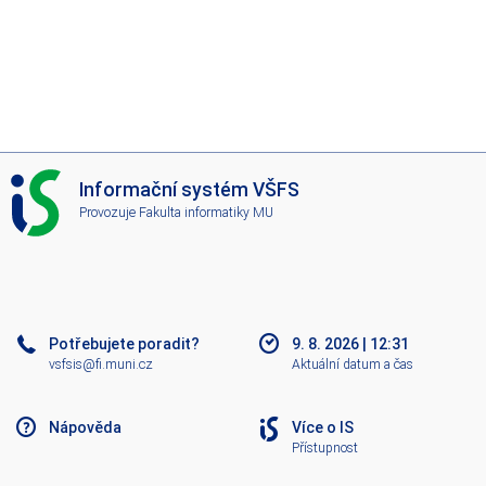
I
Informační systém VŠFS
S
Provozuje
Fakulta informatiky MU
V
Š
F
S
Potřebujete poradit?
9. 8. 2026
|
12:31
vsfsis@fi.muni.cz
Aktuální datum a čas
Nápověda
Více o IS
Přístupnost