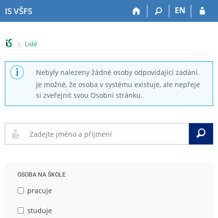
P
P
P
P
EN
IS VŠFS
ř
ř
ř
ř
e
e
e
e
s
s
s
s
>
Lidé
k
k
k
k
o
o
o
o
č
č
č
č
Nebyly nalezeny žádné osoby odpovídající zadání.
i
i
i
i
Je možné, že osoba v systému existuje, ale nepřeje
t
t
t
t
si zveřejnit svou Osobní stránku.
n
n
n
n
a
a
a
a
h
h
o
p
o
l
b
a
V
r
a
s
t
n
v
a
i
í
i
h
č
l
č
k
OSOBA NA ŠKOLE
i
k
u
š
u
pracuje
t
u
studuje