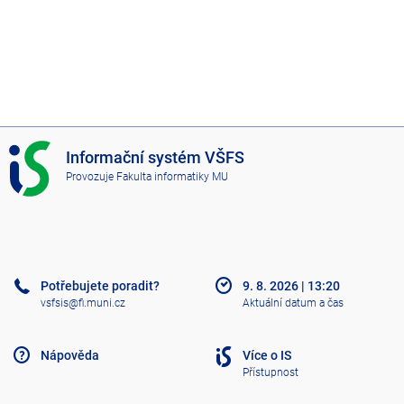
I
Informační systém VŠFS
S
Provozuje
Fakulta informatiky MU
V
Š
F
S
Potřebujete poradit?
9. 8. 2026
|
13:20
vsfsis@fi.muni.cz
Aktuální datum a čas
Nápověda
Více o IS
Přístupnost