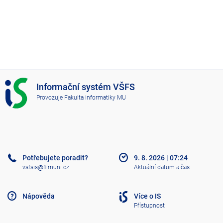
I
Informační systém VŠFS
S
Provozuje
Fakulta informatiky MU
V
Š
F
S
Potřebujete poradit?
9. 8. 2026
|
07:24
vsfsis@fi.muni.cz
Aktuální datum a čas
Nápověda
Více o IS
Přístupnost