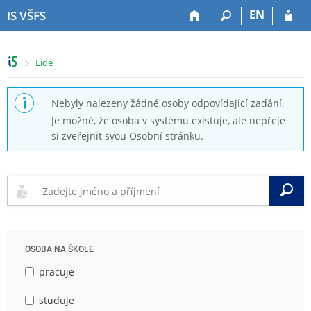
P
P
P
P
EN
IS VŠFS
ř
ř
ř
ř
e
e
e
e
s
s
s
s
>
Lidé
k
k
k
k
o
o
o
o
č
č
č
č
Nebyly nalezeny žádné osoby odpovídající zadání.
i
i
i
i
Je možné, že osoba v systému existuje, ale nepřeje
t
t
t
t
si zveřejnit svou Osobní stránku.
n
n
n
n
a
a
a
a
h
h
o
p
o
l
b
a
V
r
a
s
t
n
v
a
i
í
i
h
č
l
č
k
OSOBA NA ŠKOLE
i
k
u
š
u
pracuje
t
u
studuje