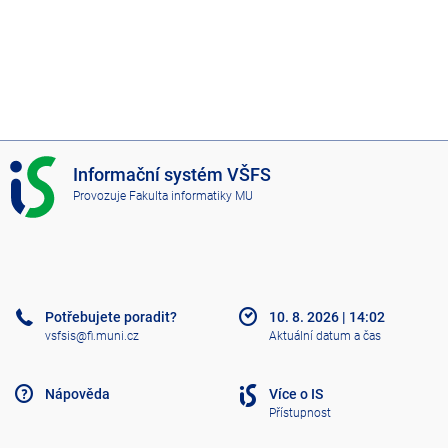
I
Informační systém VŠFS
S
Provozuje
Fakulta informatiky MU
V
Š
F
S
Potřebujete poradit?
10. 8. 2026
|
14:02
vsfsis@fi.muni.cz
Aktuální datum a čas
Nápověda
Více o IS
Přístupnost