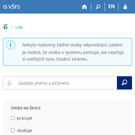
P
P
P
P
EN
IS VŠFS
ř
ř
ř
ř
e
e
e
e
s
s
s
s
>
Lidé
k
k
k
k
o
o
o
o
č
č
č
č
Nebyly nalezeny žádné osoby odpovídající zadání.
i
i
i
i
Je možné, že osoba v systému existuje, ale nepřeje
t
t
t
t
si zveřejnit svou Osobní stránku.
n
n
n
n
a
a
a
a
h
h
o
p
o
l
b
a
V
r
a
s
t
n
v
a
i
í
i
h
č
l
č
k
OSOBA NA ŠKOLE
i
k
u
š
u
pracuje
t
u
studuje