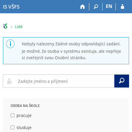
P
P
P
P
EN
IS VŠFS
ř
ř
ř
ř
e
e
e
e
s
s
s
s
>
Lidé
k
k
k
k
o
o
o
o
č
č
č
č
Nebyly nalezeny žádné osoby odpovídající zadání.
i
i
i
i
Je možné, že osoba v systému existuje, ale nepřeje
t
t
t
t
si zveřejnit svou Osobní stránku.
n
n
n
n
a
a
a
a
h
h
o
p
o
l
b
a
V
r
a
s
t
n
v
a
i
í
i
h
č
l
č
k
OSOBA NA ŠKOLE
i
k
u
š
u
pracuje
t
u
studuje