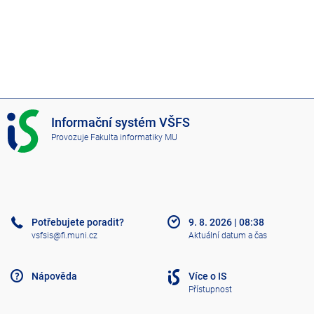
I
Informační systém VŠFS
S
Provozuje
Fakulta informatiky MU
V
Š
F
S
Potřebujete poradit?
9. 8. 2026
|
08:38
vsfsis@fi.muni.cz
Aktuální datum a čas
Nápověda
Více o IS
Přístupnost