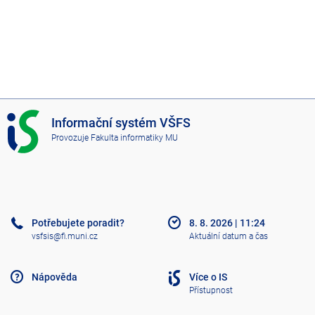
I
Informační systém VŠFS
S
Provozuje
Fakulta informatiky MU
V
Š
F
S
Potřebujete poradit?
8. 8. 2026
|
11:24
vsfsis@fi.muni.cz
Aktuální datum a čas
Nápověda
Více o IS
Přístupnost