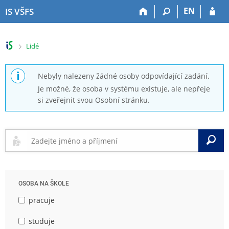
P
P
P
P
EN
IS VŠFS
ř
ř
ř
ř
e
e
e
e
s
s
s
s
>
Lidé
k
k
k
k
o
o
o
o
č
č
č
č
Nebyly nalezeny žádné osoby odpovídající zadání.
i
i
i
i
Je možné, že osoba v systému existuje, ale nepřeje
t
t
t
t
si zveřejnit svou Osobní stránku.
n
n
n
n
a
a
a
a
h
h
o
p
o
l
b
a
V
r
a
s
t
n
v
a
i
í
i
h
č
l
č
k
OSOBA NA ŠKOLE
i
k
u
š
u
pracuje
t
u
studuje