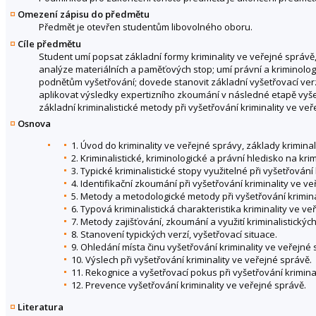
Omezení zápisu do předmětu
Předmět je otevřen studentům libovolného oboru.
Cíle předmětu
Student umí popsat základní formy kriminality ve veřejné správě
analýze materiálních a paměťových stop; umí právní a kriminolog
podnětům vyšetřování; dovede stanovit základní vyšetřovací ve
aplikovat výsledky expertizního zkoumání v následné etapě vyše
základní kriminalistické metody při vyšetřování kriminality ve veř
Osnova
1. Úvod do kriminality ve veřejné správy, základy kriminali
2. Kriminalistické, kriminologické a právní hledisko na kri
3. Typické kriminalistické stopy využitelné při vyšetřování
4. Identifikační zkoumání při vyšetřování kriminality ve v
5. Metody a metodologické metody při vyšetřování krimina
6. Typová kriminalistická charakteristika kriminality ve ve
7. Metody zajišťování, zkoumání a využití kriminalistických
8. Stanovení typických verzí, vyšetřovací situace.
9. Ohledání místa činu vyšetřování kriminality ve veřejné 
10. Výslech při vyšetřování kriminality ve veřejné správě.
11. Rekognice a vyšetřovací pokus při vyšetřování krimina
12. Prevence vyšetřování kriminality ve veřejné správě.
Literatura