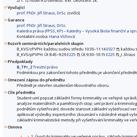
2/1. 12 hodin KS/semestr. 6 kr. Ukončení: zk.
Vyučující
prof. PhDr. Jiří Straus, DrSc.
(cvičící)
Garance
prof. PhDr. Jiří Straus, DrSc.
Katedra práva (FPSS, KP) – Katedry – Vysoká škola finanční a spr
Kontaktní osoba:
Hana Víchová
Rozvrh seminárních/paralelních skupin
B_KVS/cPVPH: každou sudou středu 10:30–11:14
E027
, každou 
B_KVS/pPVPH: Út 8:45–9:29
E225
, Út 9:30–10:15
E225
,
J. Straus
Předpoklady
B_TPr_2
Trestní právo
Podmínkou pro zakončení tohoto předmětu je ukončení předmět
Omezení zápisu do předmětu
Předmět je otevřen studentům libovolného oboru.
Cíle předmětu
Student umí popsat základní formy kriminality ve veřejné správě
analýze materiálních a paměťových stop; umí právní a kriminolog
podnětům vyšetřování; dovede stanovit základní vyšetřovací ve
aplikovat výsledky expertizního zkoumání v následné etapě vyše
základní kriminalistické metody při vyšetřování kriminality ve veř
Osnova
1. Úvod do kriminality ve veřejné správy, základy kriminali