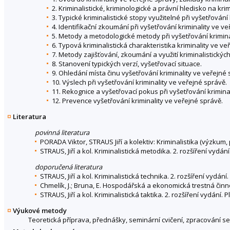
2. Kriminalistické, kriminologické a právní hledisko na kri
3. Typické kriminalistické stopy využitelné při vyšetřování
4. Identifikační zkoumání při vyšetřování kriminality ve v
5. Metody a metodologické metody při vyšetřování krimina
6. Typová kriminalistická charakteristika kriminality ve ve
7. Metody zajišťování, zkoumání a využití kriminalistických
8. Stanovení typických verzí, vyšetřovací situace.
9. Ohledání místa činu vyšetřování kriminality ve veřejné 
10. Výslech při vyšetřování kriminality ve veřejné správě.
11. Rekognice a vyšetřovací pokus při vyšetřování krimina
12. Prevence vyšetřování kriminality ve veřejné správě.
Literatura
povinná literatura
PORADA Viktor, STRAUS Jiří a kolektiv: Kriminalistika (výzkum,
STRAUS, Jiří a kol. Kriminalistická metodika. 2. rozšíření vydán
doporučená literatura
STRAUS, Jiří a kol. Kriminalistická technika. 2. rozšíření vydán
Chmelík, J.; Bruna, E. Hospodářská a ekonomická trestná činn
STRAUS, Jiří a kol. Kriminalistická taktika. 2. rozšíření vydání
Výukové metody
Teoretická příprava, přednášky, seminární cvičení, zpracování s