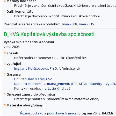
Metody hodnocení
Předmět je zakončen ústní zkouškou. Kritériem pro složení ústní
Další komentáře
Předmět je dovoleno ukončit i mimo zkouškové období.
Předmět je zařazen také v obdobích
zima 2008
,
zima 2015
.
B_KVS Kapitálová výstavba společnosti
Vysoká škola finanční a správní
zima 2008
Rozsah
Počet hodin za semestr : 10. 3 kr. Ukončení: kz.
Vyučující
Ing. Jana Kotěšovcová, Ph.D.
(přednášející)
Garance
Dr. Stanislav Mareš, CSc.
Katedra ekonomie a managementu (FES, KEM) – Katedry – Vysoká 
Kontaktní osoba:
Ing. Lucie Kindlová
Omezení zápisu do předmětu
Předmět je nabízen i studentům mimo mateřské obory.
Mateřské obory/plány
Řízení podniku a podnikové finance
(program VSFS, B-EKM)