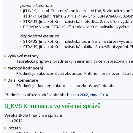
povinná literatura
JELÍNEK, J. a kol. Trestní zákoník a trestní řád, 5. aktualizova
až §471. Leges : Praha, 2014, s. 419 – 546. ISBN 978-80-7502-04
STRAUS, Jiří a kol. Kriminalistická metodika. 2. rozšíření vydán
PORADA Viktor, STRAUS Jiří a kolektiv: Kriminalistika (výzkum,
doporučená literatura
STRAUS, Jiří a kol. Kriminalistická technika. 2. rozšíření vydán
STRAUS, Jiří a kol. Kriminalistická taktika. 2. rozšíření vydání
Výukové metody
Teoretická příprava, přednášky, seminární cvičení, zpracování s
Metody hodnocení
Předmět je zakončen ústní zkouškou. Kritériem pro složení ústní
Další komentáře
Předmět je dovoleno ukončit i mimo zkouškové období.
Předmět je zařazen také v obdobích
zima 2008
,
zima 2014
.
B_KVS Kriminalita ve veřejné správě
Vysoká škola finanční a správní
zima 2014
Rozsah