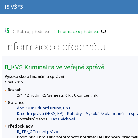
P
P
P
P
IS VŠFS
ř
ř
ř
ř
e
e
e
e
s
s
s
s
k
k
k
k
o
o
o
o
>
>
Katalog předmětů
Informace o předmětu
č
č
č
č
i
i
i
i
Informace o předmětu
t
t
t
t
n
n
n
n
a
a
a
a
h
h
o
p
B_KVS Kriminalita ve veřejné správě
o
l
b
a
r
a
s
t
Vysoká škola finanční a správní
n
v
a
i
zima 2015
í
i
h
č
Rozsah
l
č
k
2/1. 12 hodin KS/semestr. 6 kr. Ukončení: zk.
i
k
u
Garance
š
u
doc. JUDr. Eduard Bruna, Ph.D.
t
Katedra práva (FPSS, KP) – Katedry – Vysoká škola finanční a spr
u
Kontaktní osoba:
Hana Víchová
Předpoklady
B_TPr_2
Trestní právo
Podmínkou pro zakončení tohoto předmětu je ukončení předmět