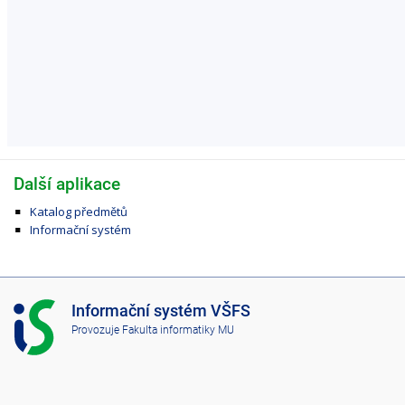
Další aplikace
Katalog předmětů
Informační systém
I
Informační systém VŠFS
S
Provozuje
Fakulta informatiky MU
V
Š
F
S