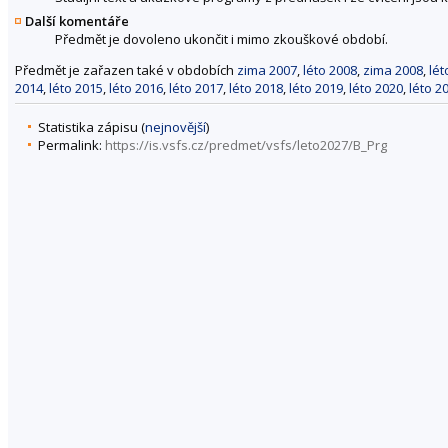
Další komentáře
Předmět je dovoleno ukončit i mimo zkouškové období.
Předmět je zařazen také v obdobích
zima 2007
,
léto 2008
,
zima 2008
,
lét
2014
,
léto 2015
,
léto 2016
,
léto 2017
,
léto 2018
,
léto 2019
,
léto 2020
,
léto 2
Statistika zápisu (
nejnovější
)
Permalink:
https://is.vsfs.cz/predmet/vsfs/leto2027/B_Prg