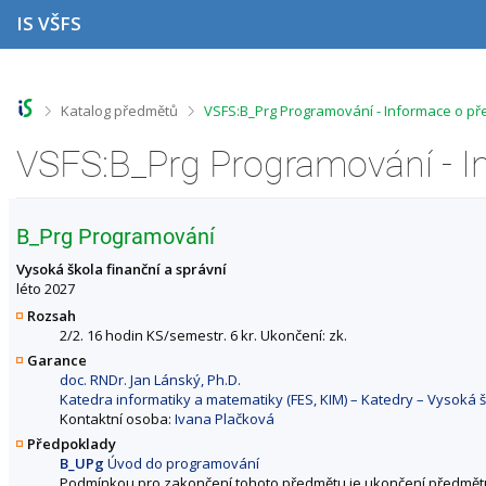
P
P
P
P
IS VŠFS
ř
ř
ř
ř
e
e
e
e
s
s
s
s
k
k
k
k
o
o
o
o
>
>
Katalog předmětů
VSFS:B_Prg Programování - Informace o p
č
č
č
č
i
i
i
i
VSFS:B_Prg Programování - 
t
t
t
t
n
n
n
n
a
a
a
a
h
h
o
p
B_Prg Programování
o
l
b
a
r
a
s
t
Vysoká škola finanční a správní
n
v
a
i
léto 2027
í
i
h
č
Rozsah
l
č
k
2/2. 16 hodin KS/semestr. 6 kr. Ukončení: zk.
i
k
u
Garance
š
u
doc. RNDr. Jan Lánský, Ph.D.
t
Katedra informatiky a matematiky (FES, KIM) – Katedry – Vysoká š
u
Kontaktní osoba:
Ivana Plačková
Předpoklady
B_UPg
Úvod do programování
Podmínkou pro zakončení tohoto předmětu je ukončení předmět