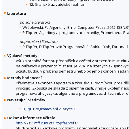
12. Grafické uživatelské rozhraní
Literatura
povinná literatura
Wróblewski, P.: Algoritmy, Brno: Computer Press, 2015. ISBN:9
P.Töpfer: Algoritmy a programovací techniky, Prometheus Prah
doporučená literatura
P.Töpfer, D.Töpferová: Programování - Sbírka úloh, Fortuna 
Výukové metody
Výuka probíhá formou přednášek a cvičení v prezenčním studiu 
na cvičeních v prezenčním studiu je 75%, na řízených skupinový
účasti, budou v průběhu semestru nebo po jeho skončení zadány
Metody hodnocení
Předmět je zakončen zápočtem a zkouškou. Podmínkou pro udělen
vyučující. Zkouška se skládá z písemné části, v níž je úkolem nap
programovacího jazyka, algoritmů a programovacích technik v r
Navazující předměty
B_PJC
Programování v jazyce C
Odkaz a informace učitele
http://ksvi.mff.cuni.cz/~topfer/vsfs/
Studijní text a ukázkové programy z přednášek i ze cvičení jsou 