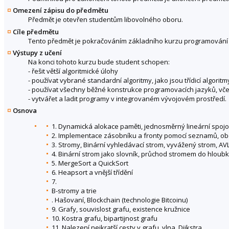
Omezení zápisu do předmětu
Předmět je otevřen studentům libovolného oboru.
Cíle předmětu
Tento předmět je pokračováním základního kurzu programování p
Výstupy z učení
Na konci tohoto kurzu bude student schopen:
- řešit větší algoritmické úlohy
- používat vybrané standardní algoritmy, jako jsou třídicí algori
- používat všechny běžné konstrukce programovacích jazyků, v
- vytvářet a ladit programy v integrovaném vývojovém prostředí.
Osnova
1. Dynamická alokace paměti, jednosměrný lineární spo
2. Implementace zásobníku a fronty pomocí seznamů, ob
3. Stromy, Binární vyhledávací strom, vyvážený strom, AV
4. Binární strom jako slovník, průchod stromem do hloub
5. MergeSort a QuickSort
6. Heapsort a vnější třídění
7.
B-stromy a trie
. Hašovaní, Blockchain (technologie Bitcoinu)
9. Grafy, souvislost grafu, existence kružnice
10. Kostra grafu, bipartijnost grafu
11. Nalezení nejkratší cesty v grafu, vlna, Dijkstra