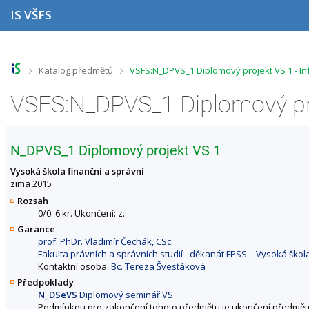
P
P
P
P
IS VŠFS
ř
ř
ř
ř
e
e
e
e
s
s
s
s
k
k
k
k
o
o
o
o
>
>
Katalog předmětů
VSFS:N_DPVS_1 Diplomový projekt VS 1 - I
č
č
č
č
i
i
i
i
VSFS:N_DPVS_1 Diplomový pro
t
t
t
t
n
n
n
n
a
a
a
a
h
h
o
p
N_DPVS_1 Diplomový projekt VS 1
o
l
b
a
r
a
s
t
Vysoká škola finanční a správní
n
v
a
i
zima 2015
í
i
h
č
Rozsah
l
č
k
0/0. 6 kr. Ukončení: z.
i
k
u
Garance
š
u
prof. PhDr. Vladimír Čechák, CSc.
t
Fakulta právních a správních studií - děkanát FPSS – Vysoká škol
u
Kontaktní osoba:
Bc. Tereza Švestáková
Předpoklady
N_DSeVS
Diplomový seminář VS
Podmínkou pro zakončení tohoto předmětu je ukončení předmě