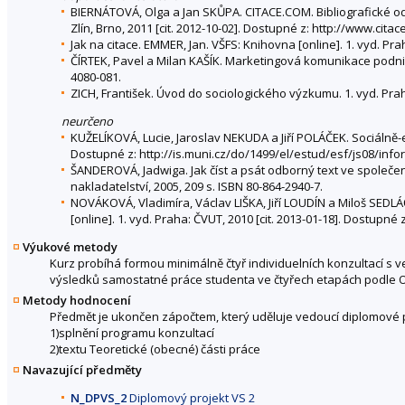
BIERNÁTOVÁ, Olga a Jan SKŮPA. CITACE.COM. Bibliografické od
Zlín, Brno, 2011 [cit. 2012-10-02]. Dostupné z: http://www.ci
Jak na citace. EMMER, Jan. VŠFS: Knihovna [online]. 1. vyd. Pra
ČÍRTEK, Pavel a Milan KAŠÍK. Marketingová komunikace podniku 
4080-081.
ZICH, František. Úvod do sociologického výzkumu. 1. vyd. Prah
neurčeno
KUŽELÍKOVÁ, Lucie, Jaroslav NEKUDA a Jiří POLÁČEK. Sociálně-
Dostupné z: http://is.muni.cz/do/1499/el/estud/esf/js08/in
ŠANDEROVÁ, Jadwiga. Jak číst a psát odborný text ve společen
nakladatelství, 2005, 209 s. ISBN 80-864-2940-7.
NOVÁKOVÁ, Vladimíra, Václav LIŠKA, Jiří LOUDÍN a Miloš SED
[online]. 1. vyd. Praha: ČVUT, 2010 [cit. 2013-01-18]. Dostupn
Výukové metody
Kurz probíhá formou minimálně čtyř individuelních konzultací 
výsledků samostatné práce studenta ve čtyřech etapách podle 
Metody hodnocení
Předmět je ukončen zápočtem, který uděluje vedoucí diplomové 
1)splnění programu konzultací
2)textu Teoretické (obecné) části práce
Navazující předměty
N_DPVS_2
Diplomový projekt VS 2