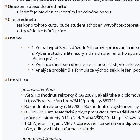
Omezení zápisu do předmětu
Předmět je otevřen studentům libovolného oboru.
Cíle předmětu
Na konci tohoto kurzu bude student schopen vytvořit text teoret
etiky vědecké tvůrčí práce.
Osnova
1. Volba hypotézy a zdůvodnění formy zpracování a met
2. Výběr a studium literatury a dalších pramenů, kompozi
tématu práce
3. Vypracování textu obecné (teoretické) části, včetně sez
4. Analýza problémů a formulace východisek k řešení pod
Literatura
povinná literatura
VŠFS. Rozhodnutí rektorky č. 66/2009: Bakalářské a diplomov
https://is.vsfs.cz/auth/do/6410/predpisy/68079/
Rozhodnutí rektorky č. 60/2009. Rozhodnutí o zajištění kvalit
BUDINSKÝ, Petr. Metodický pokyn prorektora pro vzdělávací č
práce pro studenty B14 a N14. Praha:VŠFS,2014.https://is.v
TICHÝ, Jaromír a Jan EMMER. Zpracování bakalářské a diplomov
níže, odkaz v bloku Informace učitele
doporučená literatura