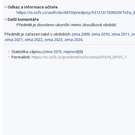
Odkaz a informace učitele
https://is.vsfs.cz/auth/do/6410/predpisy/531213/1509230/Tic
Další komentáře
Předmět je dovoleno ukončit i mimo zkouškové období.
Předmět je zařazen také v obdobích
zima 2009
,
zima 2010
,
zima 2011
,
z
zima 2021
,
zima 2022
,
zima 2023
,
zima 2024
.
Statistika zápisu (
zima 2015
,
nejnovější
)
Permalink:
https://is.vsfs.cz/predmet/vsfs/zima2015/N_DPVS_1