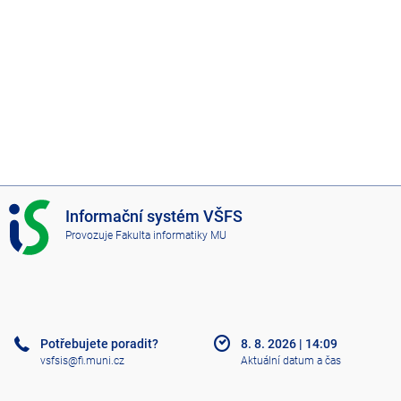
I
Informační systém VŠFS
S
Provozuje
Fakulta informatiky MU
V
Š
F
S
Potřebujete poradit?
8. 8. 2026
|
14:09
vsfsis@fi.muni.cz
Aktuální datum a čas