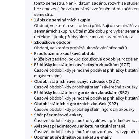
tomto semestru. Není-li datum zadáno, rozvrh se stude
bez omezení. Rozvrh musí být zveřejněn před začátke
semestru.
Zápis do seminárních skupin
Období, ve kterém se studenti přihlašují do seminářů v 
seminárních skupin. Učitel může dobu pro výběr seminá
neřekne-li jinak, předvyplní se mu zde uvedená data.
Zkouškové období
Období, ve kterém probíhá ukončování předmětů.
Prodloužené zkouškové období
Může být zadáno, pokud zkouškové období je rozděleno
Přihlášky ke státním závěrečným zkouškám (SZZ)
Časové období, kdy je možné podávat přihlášky k stá
magisterským).
Období státních závěrečných zkoušek (SZZ)
Časové období, kdy probíhají státní závěrečné zkoušky 
Přihlášky ke státním rigorózním zkouškám (SRZ)
Časové období, kdy je možné podávat přihlášky k státn
Období státních rigorózních zkoušek (SRZ)
Časové období, kdy probíhají státní rigorózní zkoušky.
Sběr předmětové ankety
Časové období, kdy je možné vyplňovat předmětovou a
Avizovat předmětovou anketu na titulní straně
Časové období, kdy je možné upozorňovat na vyplnění p
Upomínat předmětovou anketu e-maily