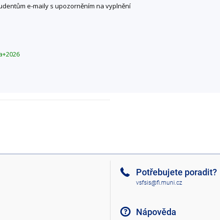
tudentům e-maily s upozorněním na vyplnění
ma+2026
Potřebujete poradit?
vsfsis@fi.muni.cz
Nápověda