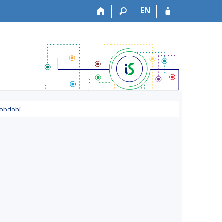
EN
 období