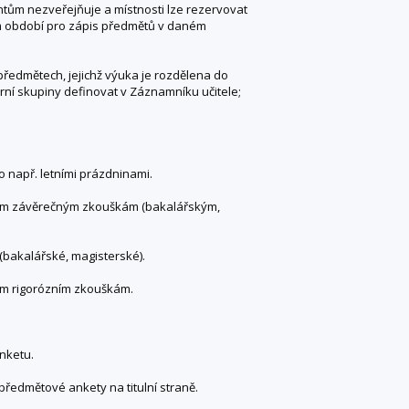
ntům nezveřejňuje a místnosti lze rezervovat
m období pro zápis předmětů v daném
předmětech, jejichž výuka je rozdělena do
rní skupiny definovat v Záznamníku učitele;
 např. letními prázdninami.
tním závěrečným zkouškám (bakalářským,
(bakalářské, magisterské).
ím rigorózním zkouškám.
nketu.
ředmětové ankety na titulní straně.