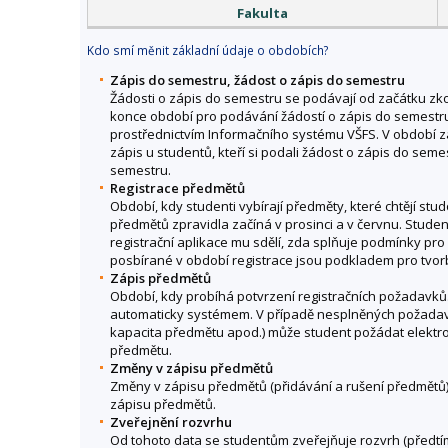
Fakulta
Kdo smí měnit základní údaje o obdobích?
Zápis do semestru, žádost o zápis do semestru
Žádosti o zápis do semestru se podávají od začátku 
konce období pro podávání žádostí o zápis do semestru
prostřednictvím Informačního systému VŠFS. V období z
zápis u studentů, kteří si podali žádost o zápis do seme
semestru.
Registrace předmětů
Období, kdy studenti vybírají předměty, které chtějí stu
předmětů zpravidla začíná v prosinci a v červnu. Student
registrační aplikace mu sdělí, zda splňuje podmínky pr
posbírané v období registrace jsou podkladem pro tvor
Zápis předmětů
Období, kdy probíhá potvrzení registračních požadav
automaticky systémem. V případě nesplněných požadavk
kapacita předmětu apod.) může student požádat elektron
předmětu.
Změny v zápisu předmětů
Změny v zápisu předmětů (přidávání a rušení předmětů
zápisu předmětů.
Zveřejnění rozvrhu
Od tohoto data se studentům zveřejňuje rozvrh (předtím