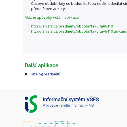
Časové období, kdy se budou každou neděli odesílat s
předmětové ankety.
Možné způsoby volání aplikace:
http://is.vsfs.cz/predmety/obdobi?fakulta=6410
http://is.vsfs.cz/predmety/obdobi?fakulta=6410;uo=zi
Další aplikace
Katalog předmětů
I
Informační systém VŠFS
S
Provozuje
Fakulta informatiky MU
V
Š
F