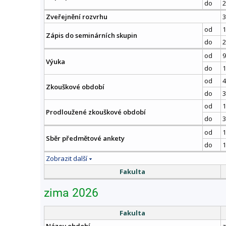
do
2
Zveřejnění rozvrhu
3
od
1
Zápis do seminárních skupin
do
2
od
9
Výuka
do
1
od
4
Zkouškové období
do
3
od
1
Prodloužené zkouškové období
do
3
od
1
Sběr předmětové ankety
do
1
Zobrazit další
Fakulta
zima 2026
Fakulta
Název období
z