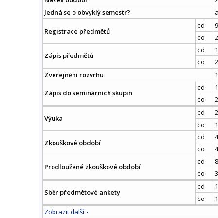
Jedná se o obvyklý semestr?
od
9
Registrace předmětů
do
2
od
1
Zápis předmětů
do
2
Zveřejnění rozvrhu
1
od
1
Zápis do seminárních skupin
do
2
od
2
Výuka
do
1
od
4
Zkouškové období
do
4
od
8
Prodloužené zkouškové období
do
3
od
1
Sběr předmětové ankety
do
1
Zobrazit další