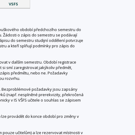
VSFS
zkouškového období předchozího semestru do
. Žádosti o zápis do semestru se podávají
ápisu do semestru studijní oddělení potvrzuje
stru a kteří splňují podmínky pro zápis do
dovat v dalším semestru. Období registrace
 si smí zaregistrovat jakýkoliv předmět,
o zápis předmětu, nebo ne. Požadavky
bu rozvrhu.
ků. Bezproblémové požadavky jsou zapsány
ů (např. nesplněné prerekvizity, překročená
icky v IS VŠFS učitele o souhlas se zápisem
) lze provádět do konce období pro změny v
 pouze učitelům) a lze rezervovat místnosti v