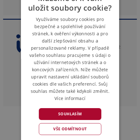
uložit soubory cookie?
Využíváme soubory cookies pro
bezpečné a spolehlivé používání
stránek, k ověření výkonnosti a pro
Přihlášení přes IS VŠFS
další zlepšování obsahu a
Znám své UČO a heslo, na VŠFS jsem již
personalizované reklamy. V případě
studoval nebo pracoval.
vašeho souhlasu pracujeme s údaji o
užívání internetových stránek a o
koncových zařízeních. Níže můžete
Přihlásit se přes IS
upravit nastavení ukládání souborů
cookies dle vašich preferencí. Svůj
souhlas můžete také kdykoli změnit.
Více informací
SOUHLASÍM
VŠE ODMÍTNOUT