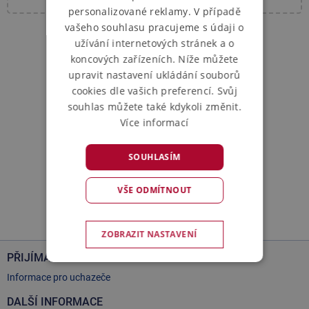
personalizované reklamy. V případě
vašeho souhlasu pracujeme s údaji o
užívání internetových stránek a o
koncových zařízeních. Níže můžete
upravit nastavení ukládání souborů
cookies dle vašich preferencí. Svůj
souhlas můžete také kdykoli změnit.
Více informací
SOUHLASÍM
VŠE ODMÍTNOUT
ZOBRAZIT NASTAVENÍ
PŘIJÍMAČKY NA VŠFS
NEZBYTNĚ NUTNÉ SOUBORY
Informace pro uchazeče
ANALYTICKÉ COOKIES
DALŠÍ INFORMACE