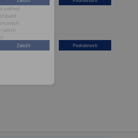
Založit
Podrobnosti
k ověření
 případě
koncových
e vašich
cí
Založit
Podrobnosti
COOKIES
soubory