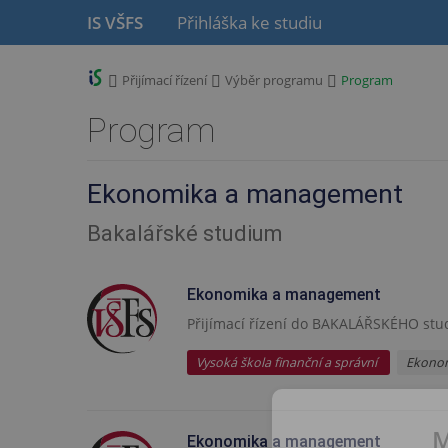
P
P
IS VŠFS
Přihláška ke studiu
ř
ř
e
e
s
s
>
>
>
Přijímací řízení
Výběr programu
Program
k
k
o
o
Program
č
č
i
i
t
t
Ekonomika a management
n
n
a
a
Bakalářské studium
h
o
l
b
a
s
Ekonomika a management
v
a
Přijímací řízení do BAKALÁŘSKÉHO stu
i
h
č
Vysoká škola finanční a správní
Ekono
k
u
M
Ekonomika a management