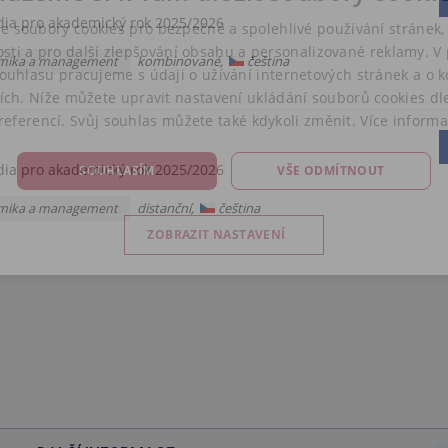
dia pro akademický rok 2025/2026
e soubory cookies pro bezpečné a spolehlivé používání stránek, 
sti a pro další zlepšování obsahu a personalizované reklamy. V
kombinované,
čeština
mika a management
ouhlasu pracujeme s údaji o užívání internetových stránek a o 
ích. Níže můžete upravit nastavení ukládání souborů cookies dl
referencí. Svůj souhlas můžete také kdykoli změnit.
Více informa
dia pro akademický rok 2025/2026
SOUHLASÍM
VŠE ODMÍTNOUT
distanční,
čeština
mika a management
ZOBRAZIT NASTAVENÍ
É SOUBORY
ANALYTICKÉ COOKIES
MARKETINGOVÉ 
OUBORY
ě nutné soubory
Analytické cookies
Marketingové cookies
Nezařazené 