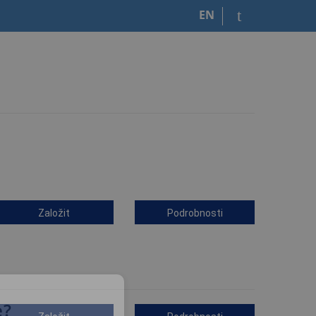
EN
Založit
Podrobnosti
e?