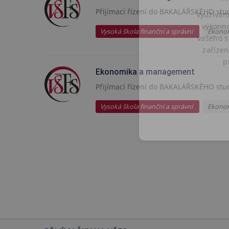
Přijímací řízení do BAKALÁŘSKÉHO stu
Využívám
výkonno
Vysoká škola finanční a správní
Ekono
vašeho s
zařízen
p
Ekonomika a management
Přijímací řízení do BAKALÁŘSKÉHO stu
Vysoká škola finanční a správní
Ekono
NEZBYTNĚ NUTN
NEZAŘAZENÉ S
Nezbytn