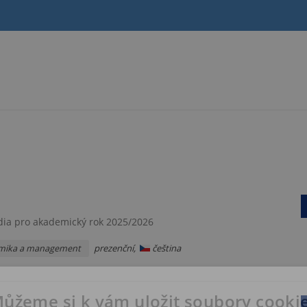
dia pro akademický rok 2025/2026
prezenční,
čeština
mika a management
ůžeme si k vám uložit soubory cooki