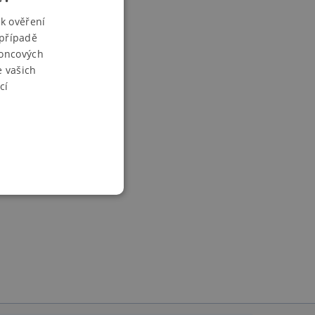
k ověření
 případě
koncových
e vašich
cí
COOKIES
soubory