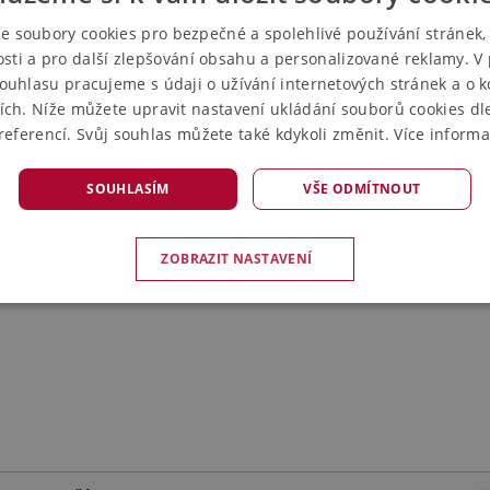
e soubory cookies pro bezpečné a spolehlivé používání stránek, 
sti a pro další zlepšování obsahu a personalizované reklamy. V
ouhlasu pracujeme s údaji o užívání internetových stránek a o 
ích. Níže můžete upravit nastavení ukládání souborů cookies dl
referencí. Svůj souhlas můžete také kdykoli změnit.
Více informa
SOUHLASÍM
VŠE ODMÍTNOUT
ZOBRAZIT NASTAVENÍ
É SOUBORY
ANALYTICKÉ COOKIES
MARKETINGOVÉ 
OUBORY
ě nutné soubory
Analytické cookies
Marketingové cookies
Nezařazené 