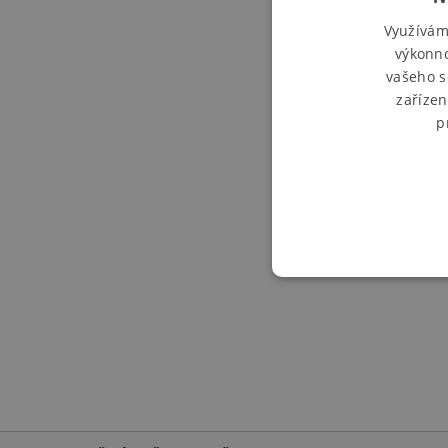
Využívám
výkonno
vašeho s
zařízen
p
NEZBYTNĚ NUTN
NEZAŘAZENÉ S
Nezbytn