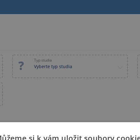
Typ studia
Vyberte typ studia
ůžeme si k vám uložit soubory cooki