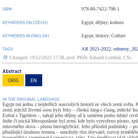
978-80-7422-798-1
ISBN
Egypt; dějiny; kultura
KEYWORDS (IN CZECH)
Egypt; history; Culture
KEYWORDS IN ENGLISH
AR 2021-2022
,
odmeny_20
TAGS
Changed: 19/12/2022 17:38,
prof. PhDr. Eduard Gombár, CSc.
Abstract
ORIG
EN
IN THE ORIGINAL LANGUAGE
Egypt má jednu z nejdelších souvislých historií ze všech zemí světa. 
zemí, jejichž životní osou byly řeky – čínská Jang-c-ťiang, indické I
Eufrat s Tigridem –, sahají jeho dějiny až k samému prahu lidské civi
Indie či irácká Mezopotámie byl zemí, kde bylo vytvořeno písmo, zp
mluveného slova – písmo hieroglyfické. Jeho přírodní podmínky – pra
přinášející úrodnou zeminu – umožnily růst obyvatel, rozvoj zeměděls
hospodářsko-společenské organizaci, státu. Tato úspěšnost však učini