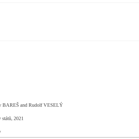
lav BAREŠ and Rudolf VESELÝ
 států, 2021
y