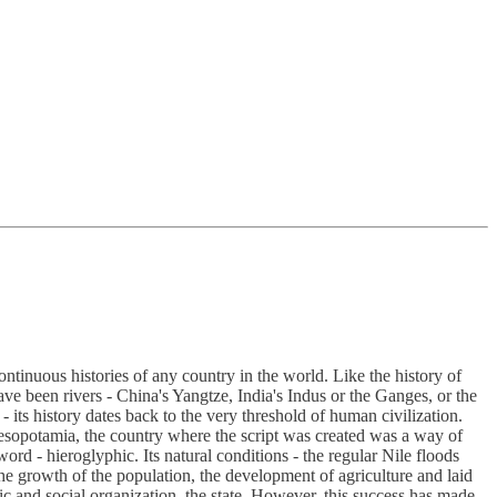
ontinuous histories of any country in the world. Like the history of
ave been rivers - China's Yangtze, India's Indus or the Ganges, or the
 - its history dates back to the very threshold of human civilization.
esopotamia, the country where the script was created was a way of
ord - hieroglyphic. Its natural conditions - the regular Nile floods
 the growth of the population, the development of agriculture and laid
c and social organization, the state. However, this success has made