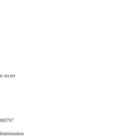
de secret
000797
ministration