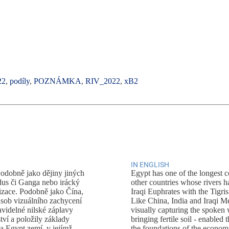
22
,
podíly
,
POZNÁMKA
,
RIV_2022
,
xB2
IN ENGLISH
Podobně jako dějiny jiných
Egypt has one of the longest c
ndus či Ganga nebo irácký
other countries whose rivers h
lizace. Podobně jako Čína,
Iraqi Euphrates with the Tigris
ůsob vizuálního zachycení
Like China, India and Iraqi M
videlné nilské záplavy
visually capturing the spoken w
tví a položily základy
bringing fertile soil - enabled
la Egypt zemí, v jejímž
the foundations of the economi