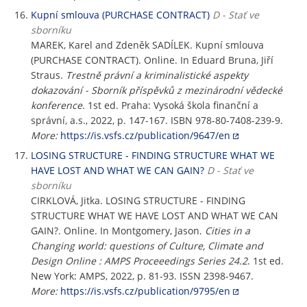
Kupní smlouva (PURCHASE CONTRACT)
D - Stať ve
sborníku
MAREK, Karel and Zdeněk SADÍLEK. Kupní smlouva
(PURCHASE CONTRACT). Online. In Eduard Bruna, Jiří
Straus.
Trestně právní a kriminalistické aspekty
dokazování - Sborník příspěvků z mezinárodní vědecké
konference
. 1st ed. Praha: Vysoká škola finanční a
správní, a.s., 2022, p. 147-167. ISBN 978-80-7408-239-9.
More:
https://is.vsfs.cz/publication/9647/en
LOSING STRUCTURE - FINDING STRUCTURE WHAT WE
HAVE LOST AND WHAT WE CAN GAIN?
D - Stať ve
sborníku
CIRKLOVÁ, Jitka. LOSING STRUCTURE - FINDING
STRUCTURE WHAT WE HAVE LOST AND WHAT WE CAN
GAIN?. Online. In Montgomery, Jason.
Cities in a
Changing world: questions of Culture, Climate and
Design Online : AMPS Proceeedings Series 24.2
. 1st ed.
New York: AMPS, 2022, p. 81-93. ISSN 2398-9467.
More:
https://is.vsfs.cz/publication/9795/en