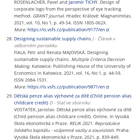
ROSENLACHER, Pavel and
Jaromír TICHÝ
. Design of
corporate logo from the perspective of eye tracking
method.
GRANT Journal
. Hradec Králové: Magnanimitas,
2021, vol. 10, No 1, p. 49-54. ISSN 1805-062X.
More:
https://is.vsfs.cz/publication/9177/en
Designing sustainable supply chains
J - Článek v
odborném periodiku
FIALA, Petr and Renata MAJOVSKÁ. Designing
sustainable supply chains.
Multiple Criteria Decision
Making
. Katowice: Publishing House of the University of
Economics in Katowice, 2021, vol. 16, No 1, p. 44-59.
ISSN 2084-1531.
More:
https://is.vsfs.cz/publication/9871/en
Dětská penze alias výchovné za dítě (Child pension alias
childcare credit)
D - Stať ve sborníku
VOSTATEK, Jaroslav. Dětská penze alias výchovné za dítě
(Child pension alias childcare credit). Online. In Vysoká
škola ekonomická v Praze.
RELIK 2021. Reprodukce
lidského kapitálu - vzájemné vazby a souvislosti
. Praha:
Vysoká škola ekonomická v Praze, 2021, p. 839-849.