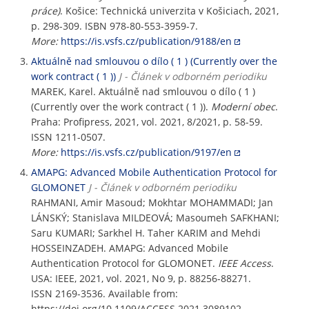
práce)
. Košice: Technická univerzita v Košiciach, 2021,
p. 298-309. ISBN 978-80-553-3959-7.
More:
https://is.vsfs.cz/publication/9188/en
Aktuálně nad smlouvou o dílo ( 1 ) (Currently over the
work contract ( 1 ))
J - Článek v odborném periodiku
MAREK, Karel. Aktuálně nad smlouvou o dílo ( 1 )
(Currently over the work contract ( 1 )).
Moderní obec
.
Praha: Profipress, 2021, vol. 2021, 8/2021, p. 58-59.
ISSN 1211-0507.
More:
https://is.vsfs.cz/publication/9197/en
AMAPG: Advanced Mobile Authentication Protocol for
GLOMONET
J - Článek v odborném periodiku
RAHMANI, Amir Masoud; Mokhtar MOHAMMADI; Jan
LÁNSKÝ; Stanislava MILDEOVÁ; Masoumeh SAFKHANI;
Saru KUMARI; Sarkhel H. Taher KARIM and Mehdi
HOSSEINZADEH. AMAPG: Advanced Mobile
Authentication Protocol for GLOMONET.
IEEE Access
.
USA: IEEE, 2021, vol. 2021, No 9, p. 88256-88271.
ISSN 2169-3536. Available from:
https://doi.org/10.1109/ACCESS.2021.3089102.