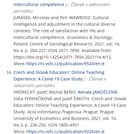
intercultural competence
J - Článek v odborném
periodiku
JURÁSEK, Miroslav and Petr WAWROSZ. Cultural
intelligence and adjustment in the cultural diverse
contexts: The role of satisfaction with life and
intercultural competence.
Economics & Sociology
.
Poland: Centre of Sociological Research, 2021, vol. 14,
No 4, p. 204-227. ISSN 2071-789X. Available from:
https://doi.org/10.14254/2071-789X.2021/14-4/12.
More:
https://is.vsfs.cz/publication/9543/en
Czech and Slovak Educators' Online Teaching
Experience: A Covid-19 Case Study
J - Článek v
odborném periodiku
HVORECKÝ, Jozef; Michal BEŇO;
Renata JANOŠCOVÁ
;
Soňa FERENČÍKOVÁ and Jozef ŠIMÚTH. Czech and Slovak
Educators' Online Teaching Experience: A Covid-19 Case
Study.
Acta Informatica Pragensia
. Prague: Prague
University of Economics and Business, 2021, vol. 10,
No 3, p. 236-256. ISSN 1805-4951.
More:
https://is.vsfs.cz/publication/9226/en