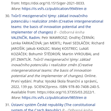
from: https://doi.org/10.1515/ger-2021-0033.
More:
https://is.vsfs.cz/publication/9949/en
Tvůrčí mezigenerační týmy: základ inovačního
potenciálu i realizátor změn (Creative intergenerational
teams: the basis of innovation potential and the
implementer of changes)
B - Odborná kniha
VALENČÍK, Radim
; Petr WAWROSZ; Ondřej ČERNÍK;
Lenka FARKAČOVÁ; Jan MERTL; Pavel SEDLÁČEK; Richard
JAROŠÍK; Jakub KADLEC; Matej KOSTREC; Lukáš
KOZÁČEK; Bohumír ŠTĚDROŇ; Martin VYROUBAL and
Jiří ZMATLÍK.
Tvůrčí mezigenerační týmy: základ
inovačního potenciálu i realizátor změn (Creative
intergenerational teams: the basis of innovation
potential and the implementer of changes)
. Online.
První vydání. Praha: Vysoká škola finanční a správní,,
2022, 139 pp. SCIENCEpress. ISBN 978-80-7408-240-5.
Available from: https://doi.org/10.37355/03.2022/1.
More:
https://is.vsfs.cz/publication/9859/en
Ústavní systém České republiky (The constitutional
system of the Czech Republic)
B - Odborná kniha