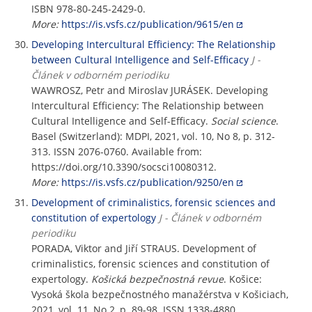
ISBN 978-80-245-2429-0.
More:
https://is.vsfs.cz/publication/9615/en
Developing Intercultural Efficiency: The Relationship
between Cultural Intelligence and Self-Efficacy
J -
Článek v odborném periodiku
WAWROSZ, Petr and Miroslav JURÁSEK. Developing
Intercultural Efficiency: The Relationship between
Cultural Intelligence and Self-Efficacy.
Social science
.
Basel (Switzerland): MDPI, 2021, vol. 10, No 8, p. 312-
313. ISSN 2076-0760. Available from:
https://doi.org/10.3390/socsci10080312.
More:
https://is.vsfs.cz/publication/9250/en
Development of criminalistics, forensic sciences and
constitution of expertology
J - Článek v odborném
periodiku
PORADA, Viktor and Jiří STRAUS. Development of
criminalistics, forensic sciences and constitution of
expertology.
Košická bezpečnostná revue
. Košice:
Vysoká škola bezpečnostného manažérstva v Košiciach,
2021, vol. 11, No 2, p. 89-98. ISSN 1338-4880.