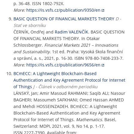
p. 36-48. ISSN 1802-792X.
More:
https://is.vsfs.cz/publication/9350/en
BASIC QUESTION OF FINANCIAL MARKETS THEORY
D -
Stať ve sborníku
ČERNÍK, Ondřej and
Radim VALENČÍK
. BASIC QUESTION
OF FINANCIAL MARKETS THEORY. In Otakar
Schlossberger.
Financial Markets 2021 – Innovations
and Sustainability
. 1st ed. Praha: Vysoká škola finanční
a správní, a. s., 2021, p. 16-30. ISBN 978-80-7408-233-7.
More:
https://is.vsfs.cz/publication/9656/en
BCmECC: A Lightweight Blockchain-Based
Authentication and Key Agreement Protocol for Internet
of Things
J - Článek v odborném periodiku
LÁNSKÝ, Jan; Amir Masoud RAHMANI; Saqib ALI; Nasour
BAGHERI; Masoumeh SAFKHANI; Omed Hassan AHMED
and Mehdi HOSSEINZADEH. BCmECC: A Lightweight
Blockchain-Based Authentication and Key Agreement
Protocol for Internet of Things.
Mathematics
. Basel,
Switzerland: MDPI, 2021, vol. 9, No 14, p. 1-17.
ISSN 2227-7390. Available from: