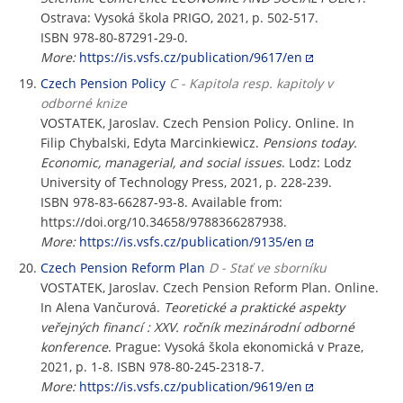
Ostrava: Vysoká škola PRIGO, 2021, p. 502-517.
ISBN 978-80-87291-29-0.
More:
https://is.vsfs.cz/publication/9617/en
Czech Pension Policy
C - Kapitola resp. kapitoly v
odborné knize
VOSTATEK, Jaroslav. Czech Pension Policy. Online. In
Filip Chybalski, Edyta Marcinkiewicz.
Pensions today.
Economic, managerial, and social issues
. Lodz: Lodz
University of Technology Press, 2021, p. 228-239.
ISBN 978-83-66287-93-8. Available from:
https://doi.org/10.34658/9788366287938.
More:
https://is.vsfs.cz/publication/9135/en
Czech Pension Reform Plan
D - Stať ve sborníku
VOSTATEK, Jaroslav. Czech Pension Reform Plan. Online.
In Alena Vančurová.
Teoretické a praktické aspekty
veřejných financí : XXV. ročník mezinárodní odborné
konference
. Prague: Vysoká škola ekonomická v Praze,
2021, p. 1-8. ISBN 978-80-245-2318-7.
More:
https://is.vsfs.cz/publication/9619/en