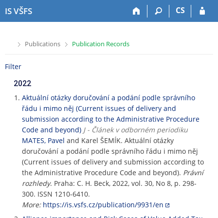
S
S
S
S
CS
IS VŠFS
k
k
k
k
i
i
i
i
p
p
p
p
>
>
Publications
Publication Records
t
t
t
t
o
o
o
o
Filter
t
h
c
f
o
e
o
o
2022
p
a
n
o
b
d
t
t
Aktuální otázky doručování a podání podle správního
a
e
e
e
řádu i mimo něj (Current issues of delivery and
r
r
n
r
submission according to the Administrative Procedure
t
Code and beyond)
J - Článek v odborném periodiku
MATES, Pavel
and Karel ŠEMÍK. Aktuální otázky
doručování a podání podle správního řádu i mimo něj
(Current issues of delivery and submission according to
the Administrative Procedure Code and beyond).
Právní
rozhledy
. Praha: C. H. Beck, 2022, vol. 30, No 8, p. 298-
300. ISSN 1210-6410.
More:
https://is.vsfs.cz/publication/9931/en