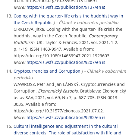
from: https://doi.org/10.3390/su13126691.
More:
https://is.vsfs.cz/publication/9137/en
Coping with the quarter-life crisis the buddhist way in
the Czech Republic
J - Článek v odborném periodiku
CIRKLOVÁ, Jitka. Coping with the quarter-life crisis the
buddhist way in the Czech Republic.
Contemporary
Buddhism
. UK: Taylor & Francis, 2021, vol. 2021, 1-2,
p. 1-19. ISSN 1463-9947. Available from:
https://doi.org/10.1080/14639947.2021.1929603.
More:
https://is.vsfs.cz/publication/9207/en
Cryptocurrencies and Corruption
J - Článek v odborném
periodiku
WAWROSZ, Petr and Jan LÁNSKÝ. Cryptocurrencies and
Corruption.
Ekonomický časopis
. Bratislava: Ekonomický
ústav SAV, 2021, vol. 69, No 7, p. 687-705. ISSN 0013-
3035. Available from:
https://doi.org/10.31577/ekoncas.2021.07.02.
More:
https://is.vsfs.cz/publication/9282/en
Cultural intelligence and adjustment in the cultural
diverse contexts: The role of satisfaction with life and