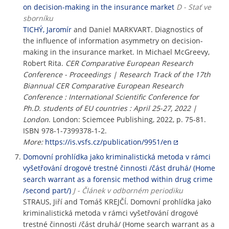
on decision-making in the insurance market
D - Stať ve
sborníku
TICHÝ, Jaromír
and Daniel MARKVART. Diagnostics of
the influence of information asymmetry on decision-
making in the insurance market. In Michael McGreevy,
Robert Rita.
CER Comparative European Research
Conference - Proceedings | Research Track of the 17th
Biannual CER Comparative European Research
Conference : International Scientific Conference for
Ph.D. students of EU countries : April 25-27, 2022 |
London
. London: Sciemcee Publishing, 2022, p. 75-81.
ISBN 978-1-7399378-1-2.
More:
https://is.vsfs.cz/publication/9951/en
Domovní prohlídka jako kriminalistická metoda v rámci
vyšetřování drogové trestné činnosti /část druhá/ (Home
search warrant as a forensic method within drug crime
/second part/)
J - Článek v odborném periodiku
STRAUS, Jiří and Tomáš KREJČÍ. Domovní prohlídka jako
kriminalistická metoda v rámci vyšetřování drogové
trestné činnosti /část druhá/ (Home search warrant as a