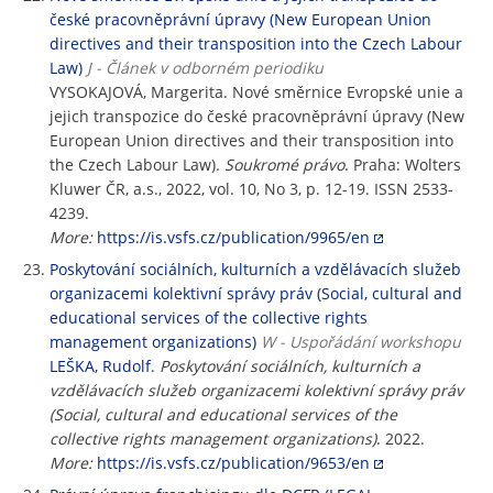
české pracovněprávní úpravy (New European Union
directives and their transposition into the Czech Labour
Law)
J - Článek v odborném periodiku
VYSOKAJOVÁ, Margerita. Nové směrnice Evropské unie a
jejich transpozice do české pracovněprávní úpravy (New
European Union directives and their transposition into
the Czech Labour Law).
Soukromé právo
. Praha: Wolters
Kluwer ČR, a.s., 2022, vol. 10, No 3, p. 12-19. ISSN 2533-
4239.
More:
https://is.vsfs.cz/publication/9965/en
Poskytování sociálních, kulturních a vzdělávacích služeb
organizacemi kolektivní správy práv (Social, cultural and
educational services of the collective rights
management organizations)
W - Uspořádání workshopu
LEŠKA, Rudolf
.
Poskytování sociálních, kulturních a
vzdělávacích služeb organizacemi kolektivní správy práv
(Social, cultural and educational services of the
collective rights management organizations)
. 2022.
More:
https://is.vsfs.cz/publication/9653/en