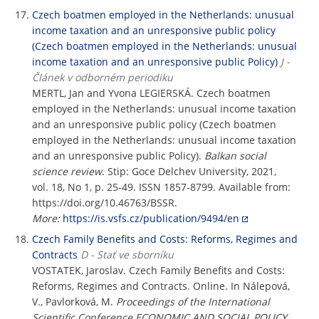
Czech boatmen employed in the Netherlands: unusual
income taxation and an unresponsive public policy
(Czech boatmen employed in the Netherlands: unusual
income taxation and an unresponsive public Policy)
J -
Článek v odborném periodiku
MERTL, Jan and Yvona LEGIERSKÁ. Czech boatmen
employed in the Netherlands: unusual income taxation
and an unresponsive public policy (Czech boatmen
employed in the Netherlands: unusual income taxation
and an unresponsive public Policy).
Balkan social
science review
. Stip: Goce Delchev University, 2021,
vol. 18, No 1, p. 25-49. ISSN 1857-8799. Available from:
https://doi.org/10.46763/BSSR.
More:
https://is.vsfs.cz/publication/9494/en
Czech Family Benefits and Costs: Reforms, Regimes and
Contracts
D - Stať ve sborníku
VOSTATEK, Jaroslav. Czech Family Benefits and Costs:
Reforms, Regimes and Contracts. Online. In Nálepová,
V., Pavlorková, M.
Proceedings of the International
Scientific Conference ECONOMIC AND SOCIAL POLICY
.