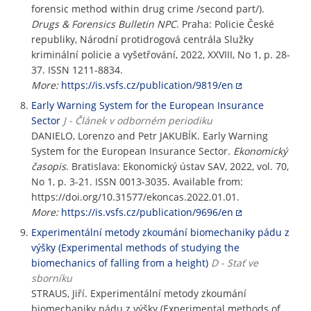
forensic method within drug crime /second part/).
Drugs & Forensics Bulletin NPC
. Praha: Policie České
republiky, Národní protidrogová centrála Služky
kriminální policie a vyšetřování, 2022, XXVIII, No 1, p. 28-
37. ISSN 1211-8834.
More:
https://is.vsfs.cz/publication/9819/en
Early Warning System for the European Insurance
Sector
J - Článek v odborném periodiku
DANIELO, Lorenzo and Petr JAKUBÍK. Early Warning
System for the European Insurance Sector.
Ekonomický
časopis
. Bratislava: Ekonomický ústav SAV, 2022, vol. 70,
No 1, p. 3-21. ISSN 0013-3035. Available from:
https://doi.org/10.31577/ekoncas.2022.01.01.
More:
https://is.vsfs.cz/publication/9696/en
Experimentální metody zkoumání biomechaniky pádu z
výšky (Experimental methods of studying the
biomechanics of falling from a height)
D - Stať ve
sborníku
STRAUS, Jiří. Experimentální metody zkoumání
biomechaniky pádu z výšky (Experimental methods of