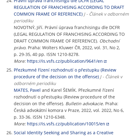
Právní úprava franchisingu dle DCFR (LEGAL
REGULATION OF FRANCHISING ACCORDING TO DRAFT
COMMON FRAME OF REFERENCE)
J - Článek v odborném
periodiku
NOVOTNÝ, Jiří. Právní úprava franchisingu dle DCFR
(LEGAL REGULATION OF FRANCHISING ACCORDING TO
DRAFT COMMON FRAME OF REFERENCE).
Obchodní
právo
. Praha: Wolters Kluwer ČR, 2022, vol. 31, No 2,
p. 29-35, 40 pp. ISSN 1210-8278.
More:
https://is.vsfs.cz/publication/9641/en
Přezkumné řízení rozhodnutí o přestupku (Review
procedure of the decision on the offense)
J - Článek v
odborném periodiku
MATES, Pavel
and Karel ŠEMÍK. Přezkumné řízení
rozhodnutí o přestupku (Review procedure of the
decision on the offense).
Bulletin advokacie
. Praha:
Česká advokátní komora v Praze, 2022, vol. 2022, No 6,
p. 33-36. ISSN 1210-6348.
More:
https://is.vsfs.cz/publication/10015/en
Social Identity Seeking and Sharing as a Creative