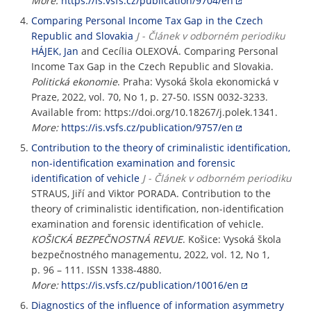
More:
https://is.vsfs.cz/publication/9704/en
Comparing Personal Income Tax Gap in the Czech
Republic and Slovakia
J - Článek v odborném periodiku
HÁJEK, Jan
and Cecília OLEXOVÁ. Comparing Personal
Income Tax Gap in the Czech Republic and Slovakia.
Politická ekonomie
. Praha: Vysoká škola ekonomická v
Praze, 2022, vol. 70, No 1, p. 27-50. ISSN 0032-3233.
Available from: https://doi.org/10.18267/j.polek.1341.
More:
https://is.vsfs.cz/publication/9757/en
Contribution to the theory of criminalistic identification,
non-identification examination and forensic
identification of vehicle
J - Článek v odborném periodiku
STRAUS, Jiří and Viktor PORADA. Contribution to the
theory of criminalistic identification, non-identification
examination and forensic identification of vehicle.
KOŠICKÁ BEZPEČNOSTNÁ REVUE
. Košice: Vysoká škola
bezpečnostného managementu, 2022, vol. 12, No 1,
p. 96 – 111. ISSN 1338-4880.
More:
https://is.vsfs.cz/publication/10016/en
Diagnostics of the influence of information asymmetry