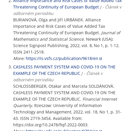
Alliance importance and Risk Cases of Value Added Tax
Threatening Continuity of European Budget
J - Článek v
odborném periodiku
BURIANOVÁ, Olga and Jiří URBÁNEK. Alliance
importance and Risk Cases of Value Added Tax
Threatening Continuity of European Budget.
Journal of
Mathematics and Statistical Science
. Newark (USA):
Science Signpost Publishing, 2022, vol. 8, No 1, p. 1-12.
ISSN 2411-2518.
More:
https://is.vsfs.cz/publication/9618/en
CASHLESS PAYMENT SYSTEM AND COVID-19 ON THE
EXAMPLE OF THE CZECH REPUBLIC
J - Článek v
odborném periodiku
SCHLOSSBERGER, Otakar and Marcela SOLDÁNOVÁ.
CASHLESS PAYMENT SYSTEM AND COVID-19 ON THE
EXAMPLE OF THE CZECH REPUBLIC.
Financial Internet
Quarterly
. Rzeszow: University of Information
Technology and Management, 2022, vol. 18, No 1, p. 31-
43. ISSN 2719-3454. Available from:
https://doi.org/10.2478/fiqf-2022-0003.