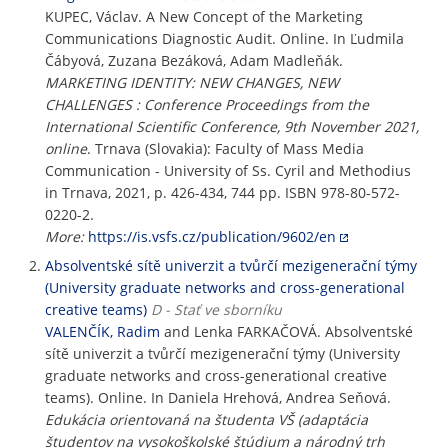
KUPEC, Václav. A New Concept of the Marketing
Communications Diagnostic Audit. Online. In Ľudmila
Čábyová, Zuzana Bezáková, Adam Madleňák.
MARKETING IDENTITY: NEW CHANGES, NEW
CHALLENGES : Conference Proceedings from the
International Scientific Conference, 9th November 2021,
online
. Trnava (Slovakia): Faculty of Mass Media
Communication - University of Ss. Cyril and Methodius
in Trnava, 2021, p. 426-434, 744 pp. ISBN 978-80-572-
0220-2.
More:
https://is.vsfs.cz/publication/9602/en
Absolventské sítě univerzit a tvůrčí mezigenerační týmy
(University graduate networks and cross-generational
creative teams)
D - Stať ve sborníku
VALENČÍK, Radim
and Lenka FARKAČOVÁ. Absolventské
sítě univerzit a tvůrčí mezigenerační týmy (University
graduate networks and cross-generational creative
teams). Online. In Daniela Hrehová, Andrea Seňová.
Edukácia orientovaná na študenta VŠ (adaptácia
študentov na vysokoškolské štúdium a národný trh