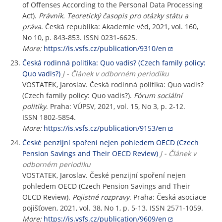
of Offenses According to the Personal Data Processing
Act).
Právník. Teoretický časopis pro otázky státu a
práva
. Česká republika: Akademie věd, 2021, vol. 160,
No 10, p. 843-853. ISSN 0231-6625.
More:
https://is.vsfs.cz/publication/9310/en
Česká rodinná politika: Quo vadis? (Czech family policy:
Quo vadis?)
J - Článek v odborném periodiku
VOSTATEK, Jaroslav. Česká rodinná politika: Quo vadis?
(Czech family policy: Quo vadis?).
Fórum sociální
politiky
. Praha: VÚPSV, 2021, vol. 15, No 3, p. 2-12.
ISSN 1802-5854.
More:
https://is.vsfs.cz/publication/9153/en
České penzijní spoření nejen pohledem OECD (Czech
Pension Savings and Their OECD Review)
J - Článek v
odborném periodiku
VOSTATEK, Jaroslav. České penzijní spoření nejen
pohledem OECD (Czech Pension Savings and Their
OECD Review).
Pojistné rozpravy
. Praha: Česká asociace
pojišťoven, 2021, vol. 38, No 1, p. 5-13. ISSN 2571-1059.
More:
https://is.vsfs.cz/publication/9609/en