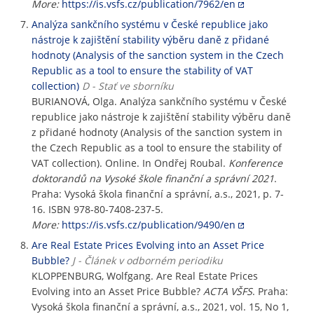
More:
https://is.vsfs.cz/publication/7962/en
Analýza sankčního systému v České republice jako
nástroje k zajištění stability výběru daně z přidané
hodnoty (Analysis of the sanction system in the Czech
Republic as a tool to ensure the stability of VAT
collection)
D - Stať ve sborníku
BURIANOVÁ, Olga. Analýza sankčního systému v České
republice jako nástroje k zajištění stability výběru daně
z přidané hodnoty (Analysis of the sanction system in
the Czech Republic as a tool to ensure the stability of
VAT collection). Online. In Ondřej Roubal.
Konference
doktorandů na Vysoké škole finanční a správní 2021
.
Praha: Vysoká škola finanční a správní, a.s., 2021, p. 7-
16. ISBN 978-80-7408-237-5.
More:
https://is.vsfs.cz/publication/9490/en
Are Real Estate Prices Evolving into an Asset Price
Bubble?
J - Článek v odborném periodiku
KLOPPENBURG, Wolfgang. Are Real Estate Prices
Evolving into an Asset Price Bubble?
ACTA VŠFS
. Praha:
Vysoká škola finanční a správní, a.s., 2021, vol. 15, No 1,