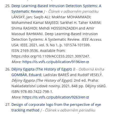
Deep Learning-Based Intrusion Detection Systems: A
Systematic Review
J - Článek v odborném periodiku
LÁNSKÝ, Jan; Saqib ALI; Mokhtar MOHAMMADI;
Mohammed Kamal MAJEED; Sarkhel H. Taher KARIM;
Shima RASHIDI; Mehdi HOSSEINZADEH and Amir
Masoud RAHMANI. Deep Learning-Based Intrusion
Detection Systems: A Systematic Review.
IEEE Access
.
USA: IEEE, 2021, vol. 9, No 1, p. 101574-101599.
ISSN 2169-3536. Available from:
https://doi.org/10.1109/ACCESS.2021.3097247.
More:
https://is.vsfs.cz/publication/9196/en
Dějiny Egypta (The History of Egypt)
B - Odborná kniha
GOMBÁR, Eduard
; Ladislav BAREŠ and Rudolf VESELÝ.
Dějiny Egypta (The History of Egypt)
. 2nd ed. Praha:
Nakladatelství Lidové noviny, 2021, 848 pp. Dějiny států.
ISBN 978-80-7422-798-1.
More:
https://is.vsfs.cz/publication/9263/en
Design of corporate logo from the perspective of eye
tracking method
J - Článek v odborném periodiku