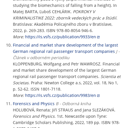
studying the biomechanics of falling from a height). In
Matej BARTA, Ľuboš CEHLÁRIK.
POKROKY V
KRIMINALISTIKE 2022: zborník vedeckých prác a štúdií
.
Bratislava: Akadémia Policajného zboru v Bratislave,
2022, p. 269-283. ISBN 978-80-8054-946-6.
More:
https://is.vsfs.cz/publication/9933/en
Financial and market share development of the largest
German regional rail passenger transport companies
J -
Článek v odborném periodiku
KLOPPENBURG, Wolfgang and Petr WAWROSZ. Financial
and market share development of the largest German
regional rail passenger transport companies.
Scientia et
Societas
. Praha: Newton College a.s, 2022, vol. 18, No 1,
p. 52-62. ISSN 1801-7118.
More:
https://is.vsfs.cz/publication/9983/en
Forensics and Physics
B - Odborná kniha
HOLUBOVÁ, Renata; Jiří STRAUS and Jana SLEZÁKOVÁ.
Forensics and Physics
. 1st. Newcastle upon Tyne:
Cambridge Scholars Publishing, 2022, 189 pp. ISBN 978-