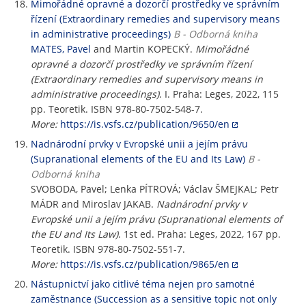
Mimořádné opravné a dozorčí prostředky ve správním
řízení (Extraordinary remedies and supervisory means
in administrative proceedings)
B - Odborná kniha
MATES, Pavel
and Martin KOPECKÝ.
Mimořádné
opravné a dozorčí prostředky ve správním řízení
(Extraordinary remedies and supervisory means in
administrative proceedings)
. I. Praha: Leges, 2022, 115
pp. Teoretik. ISBN 978-80-7502-548-7.
More:
https://is.vsfs.cz/publication/9650/en
Nadnárodní prvky v Evropské unii a jejím právu
(Supranational elements of the EU and Its Law)
B -
Odborná kniha
SVOBODA, Pavel; Lenka PÍTROVÁ; Václav ŠMEJKAL; Petr
MÁDR and Miroslav JAKAB.
Nadnárodní prvky v
Evropské unii a jejím právu (Supranational elements of
the EU and Its Law)
. 1st ed. Praha: Leges, 2022, 167 pp.
Teoretik. ISBN 978-80-7502-551-7.
More:
https://is.vsfs.cz/publication/9865/en
Nástupnictví jako citlivé téma nejen pro samotné
zaměstnance (Succession as a sensitive topic not only