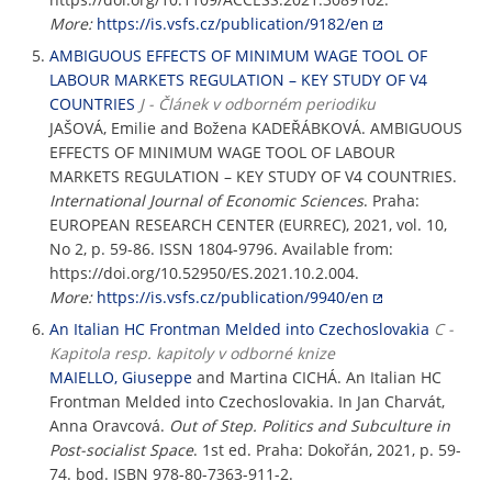
More:
https://is.vsfs.cz/publication/9182/en
AMBIGUOUS EFFECTS OF MINIMUM WAGE TOOL OF
LABOUR MARKETS REGULATION – KEY STUDY OF V4
COUNTRIES
J - Článek v odborném periodiku
JAŠOVÁ, Emilie and Božena KADEŘÁBKOVÁ. AMBIGUOUS
EFFECTS OF MINIMUM WAGE TOOL OF LABOUR
MARKETS REGULATION – KEY STUDY OF V4 COUNTRIES.
International Journal of Economic Sciences
. Praha:
EUROPEAN RESEARCH CENTER (EURREC), 2021, vol. 10,
No 2, p. 59-86. ISSN 1804-9796. Available from:
https://doi.org/10.52950/ES.2021.10.2.004.
More:
https://is.vsfs.cz/publication/9940/en
An Italian HC Frontman Melded into Czechoslovakia
C -
Kapitola resp. kapitoly v odborné knize
MAIELLO, Giuseppe
and Martina CICHÁ. An Italian HC
Frontman Melded into Czechoslovakia. In Jan Charvát,
Anna Oravcová.
Out of Step. Politics and Subculture in
Post-socialist Space
. 1st ed. Praha: Dokořán, 2021, p. 59-
74. bod. ISBN 978-80-7363-911-2.