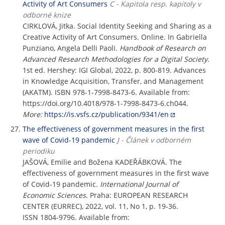
Activity of Art Consumers
C - Kapitola resp. kapitoly v
odborné knize
CIRKLOVÁ, Jitka. Social Identity Seeking and Sharing as a
Creative Activity of Art Consumers. Online. In Gabriella
Punziano, Angela Delli Paoli.
Handbook of Research on
Advanced Research Methodologies for a Digital Society
.
1st ed. Hershey: IGI Global, 2022, p. 800-819. Advances
in Knowledge Acquisition, Transfer, and Management
(AKATM). ISBN 978-1-7998-8473-6. Available from:
https://doi.org/10.4018/978-1-7998-8473-6.ch044.
More:
https://is.vsfs.cz/publication/9341/en
The effectiveness of government measures in the first
wave of Covid-19 pandemic
J - Článek v odborném
periodiku
JAŠOVÁ, Emilie and Božena KADEŘÁBKOVÁ. The
effectiveness of government measures in the first wave
of Covid-19 pandemic.
International Journal of
Economic Sciences
. Praha: EUROPEAN RESEARCH
CENTER (EURREC), 2022, vol. 11, No 1, p. 19-36.
ISSN 1804-9796. Available from: