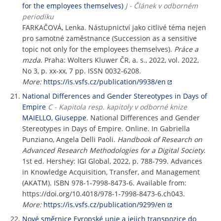
for the employees themselves)
J - Článek v odborném
periodiku
FARKAČOVÁ, Lenka. Nástupnictví jako citlivé téma nejen
pro samotné zaměstnance (Succession as a sensitive
topic not only for the employees themselves).
Práce a
mzda
. Praha: Wolters Kluwer ČR, a. s., 2022, vol. 2022,
No 3, p. xx-xx, 7 pp. ISSN 0032-6208.
More:
https://is.vsfs.cz/publication/9938/en
National Differences and Gender Stereotypes in Days of
Empire
C - Kapitola resp. kapitoly v odborné knize
MAIELLO, Giuseppe
. National Differences and Gender
Stereotypes in Days of Empire. Online. In Gabriella
Punziano, Angela Delli Paoli.
Handbook of Research on
Advanced Research Methodologies for a Digital Society
.
1st ed. Hershey: IGI Global, 2022, p. 788-799. Advances
in Knowledge Acquisition, Transfer, and Management
(AKATM). ISBN 978-1-7998-8473-6. Available from:
https://doi.org/10.4018/978-1-7998-8473-6.ch043.
More:
https://is.vsfs.cz/publication/9299/en
Nové směrnice Evropské unie a jejich transpozice do