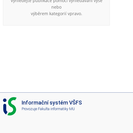
Vyhledejte publikace pomocí vyhledávání výše
e
nebo
n
výběrem kategorií vpravo.
u
I
Informační systém VŠFS
S
Provozuje
Fakulta informatiky MU
V
Š
F
S