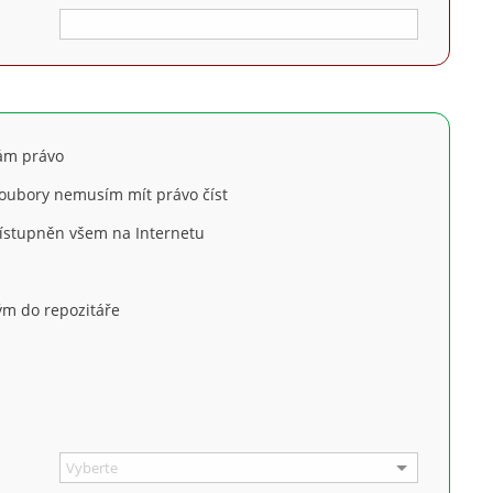
mám právo
soubory nemusím mít právo číst
řístupněn všem na Internetu
m do repozitáře