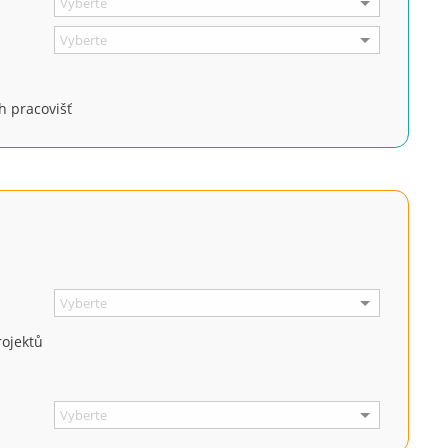
ů
h pracovišť
rojektů