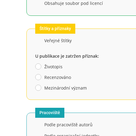
Obsahuje soubor pod licencí
Štítky a příznaky
Veřejné štítky
U publikace je zatržen příznak:
Životopis
Recenzováno
Mezinárodní význam
Pracoviště
Podle pracoviště autorů
Podle organizační jednotky