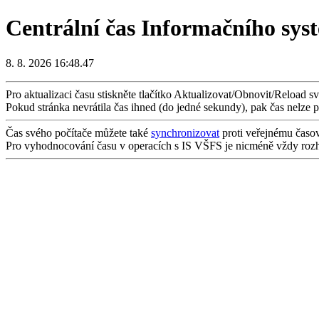
Centrální čas Informačního sys
8. 8. 2026 16:48.47
Pro aktualizaci času stiskněte tlačítko Aktualizovat/Obnovit/Reload s
Pokud stránka nevrátila čas ihned (do jedné sekundy), pak čas nelze 
Čas svého počítače můžete také
synchronizovat
proti veřejnému časov
Pro vyhodnocování času v operacích s IS VŠFS je nicméně vždy rozhod