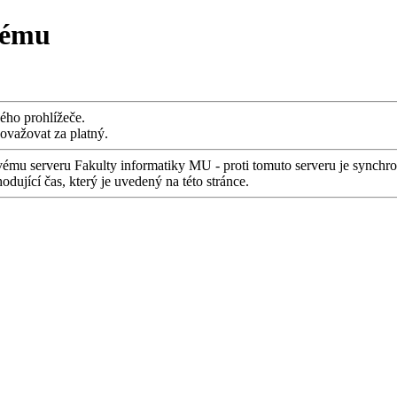
tému
vého prohlížeče.
považovat za platný.
ému serveru Fakulty informatiky MU - proti tomuto serveru je synchr
ující čas, který je uvedený na této stránce.