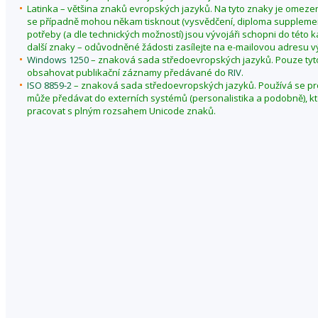
Latinka – většina znaků evropských jazyků. Na tyto znaky je omezen
se případně mohou někam tisknout (vysvědčení, diploma supplement,
potřeby (a dle technických možností) jsou vývojáři schopni do této k
další znaky – odůvodněné žádosti zasílejte na e-mailovou adresu v
Windows 1250
– znaková sada středoevropských jazyků. Pouze ty
obsahovat publikační záznamy předávané do
RIV
.
ISO 8859-2
– znaková sada středoevropských jazyků. Používá se pro
může předávat do externích systémů (personalistika a podobně), k
pracovat s plným rozsahem Unicode znaků.