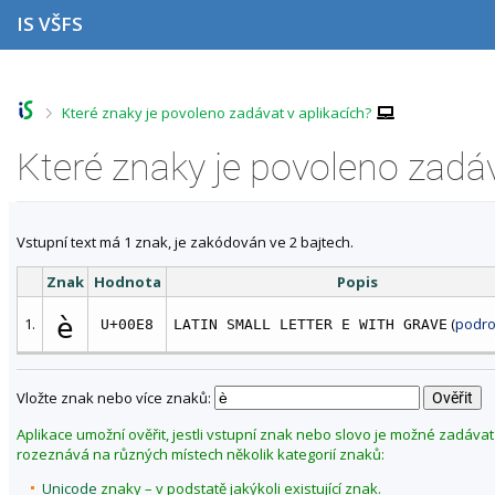
P
P
P
P
IS VŠFS
ř
ř
ř
ř
e
e
e
e
s
s
s
s
k
k
k
k
o
o
o
o
>
Které znaky je povoleno zadávat v aplikacích?
č
č
č
č
i
i
i
i
Které znaky je povoleno zadáv
t
t
t
t
n
n
n
n
a
a
a
a
h
h
o
p
Vstupní text má 1 znak, je zakódován ve 2 bajtech.
o
l
b
a
r
a
s
t
Znak
Hodnota
Popis
n
v
a
i
í
i
h
č
è
1.
(
podro
U+00E8
LATIN SMALL LETTER E WITH GRAVE
l
č
k
i
k
u
š
u
t
Vložte znak nebo více znaků:
u
Aplikace umožní ověřit, jestli vstupní znak nebo slovo je možné zadávat 
rozeznává na různých místech několik kategorií znaků:
Unicode
znaky – v podstatě jakýkoli existující znak.