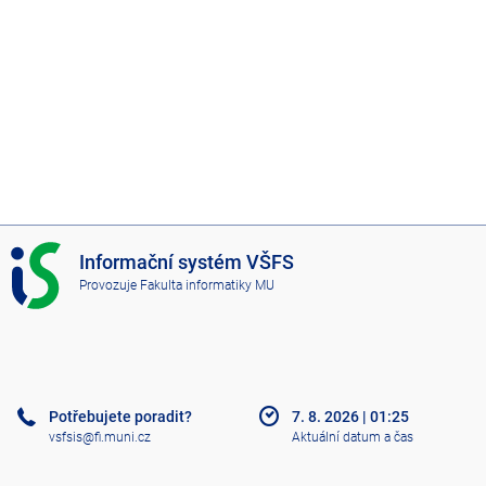
I
Informační systém VŠFS
S
Provozuje
Fakulta informatiky MU
V
Š
F
S
Potřebujete poradit?
7. 8. 2026
|
01:25
vsfsis@fi.muni.cz
Aktuální datum a čas