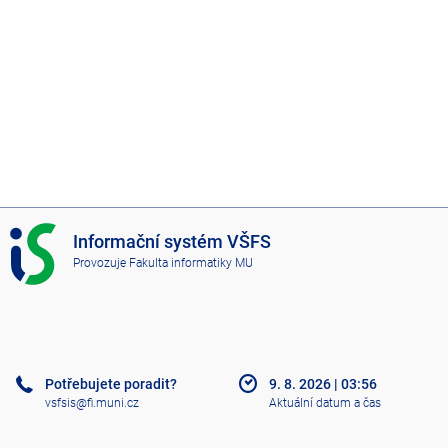
I
Informační systém VŠFS
S
Provozuje
Fakulta informatiky MU
V
Š
F
S
Potřebujete poradit?
9. 8. 2026
|
03:56
vsfsis@fi.muni.cz
Aktuální datum a čas