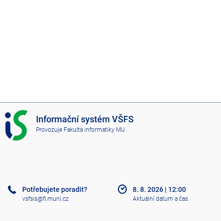
I
Informační systém VŠFS
S
Provozuje
Fakulta informatiky MU
V
Š
F
S
Potřebujete poradit?
8. 8. 2026
|
12:00
vsfsis@fi.muni.cz
Aktuální datum a čas