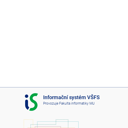
I
Informační systém VŠFS
S
Provozuje
Fakulta informatiky MU
V
Š
F
S