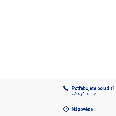
Potřebujete poradit?
vsfsis@fi.muni.cz
Nápověda