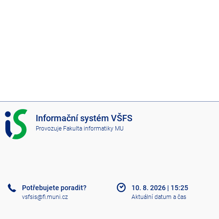
I
Informační systém VŠFS
S
Provozuje
Fakulta informatiky MU
V
Š
F
S
Potřebujete poradit?
10. 8. 2026
|
15:25
vsfsis@fi.muni.cz
Aktuální datum a čas