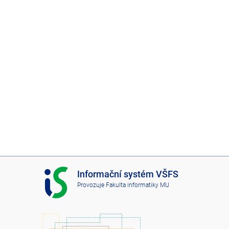
I
Informační systém VŠFS
S
Provozuje
Fakulta informatiky MU
V
Š
F
S