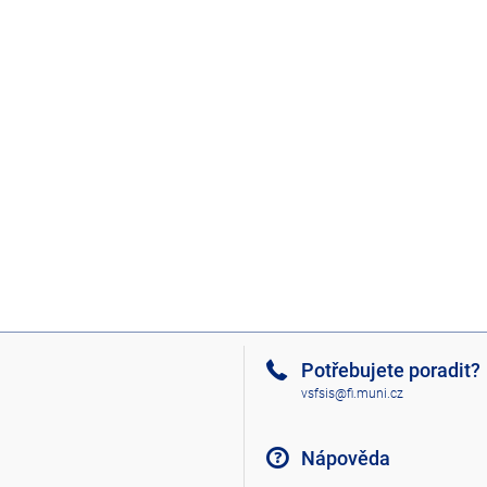
Potřebujete poradit?
vsfsis@fi.muni.cz
Nápověda