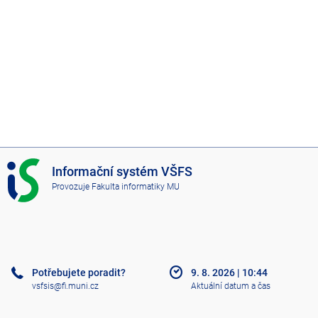
I
Informační systém VŠFS
S
Provozuje
Fakulta informatiky MU
V
Š
F
S
Potřebujete poradit?
9. 8. 2026
|
10:44
vsfsis@fi.muni.cz
Aktuální datum a čas