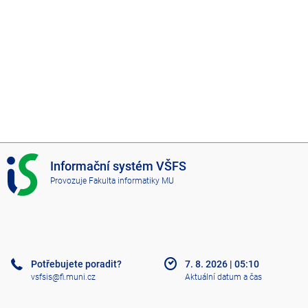
I
Informační systém VŠFS
S
Provozuje
Fakulta informatiky MU
V
Š
F
S
Potřebujete poradit?
7. 8. 2026
|
05:10
vsfsis@fi.muni.cz
Aktuální datum a čas