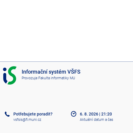
I
Informační systém VŠFS
S
Provozuje
Fakulta informatiky MU
V
Š
F
S
Potřebujete poradit?
6. 8. 2026
|
21:20
vsfsis@fi.muni.cz
Aktuální datum a čas