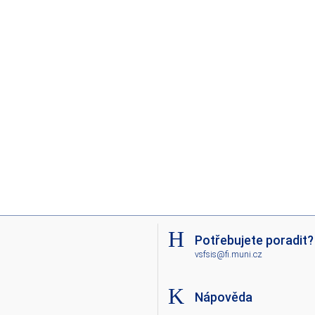
Potřebujete poradit?
vsfsis@fi.muni.cz
Nápověda