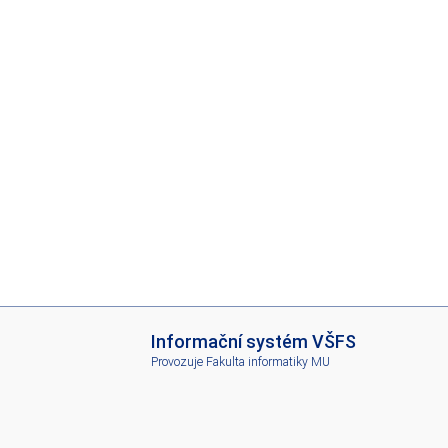
I
Informační systém VŠFS
S
Provozuje
Fakulta informatiky MU
V
Š
F
S