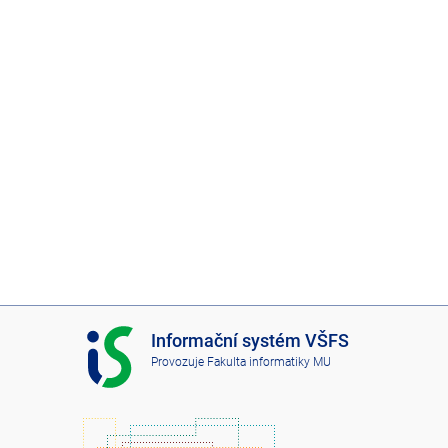
I
Informační systém VŠFS
S
Provozuje
Fakulta informatiky MU
V
Š
F
S