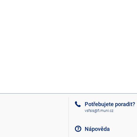
Potřebujete poradit?
vsfsis@fi.muni.cz
Nápověda