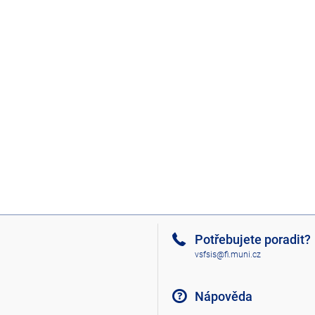
Potřebujete poradit?
vsfsis@fi.muni.cz
Nápověda