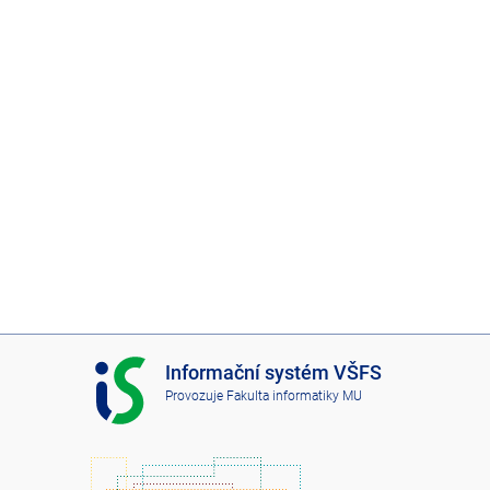
I
Informační systém VŠFS
S
Provozuje
Fakulta informatiky MU
V
Š
F
S