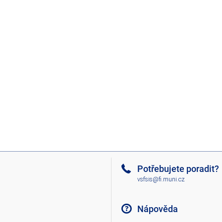
Potřebujete poradit?
vsfsis@fi.muni.cz
Nápověda