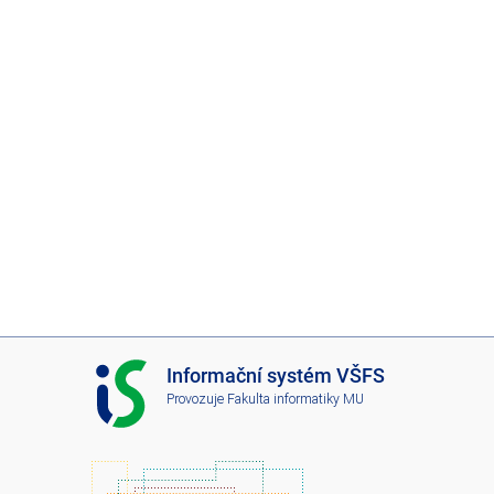
I
Informační systém VŠFS
S
Provozuje
Fakulta informatiky MU
V
Š
F
S