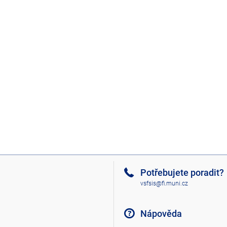
Potřebujete poradit?
vsfsis@fi.muni.cz
Nápověda