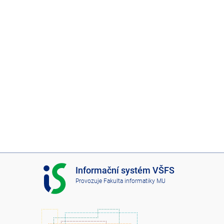
I
Informační systém VŠFS
S
Provozuje
Fakulta informatiky MU
V
Š
F
S