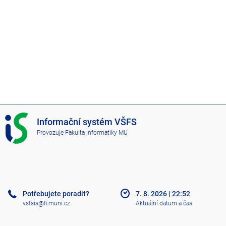
I
Informační systém VŠFS
S
Provozuje
Fakulta informatiky MU
V
Š
F
S
Potřebujete poradit?
7. 8. 2026
|
22:52
vsfsis@fi.muni.cz
Aktuální datum a čas