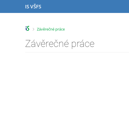
P
P
P
P
IS VŠFS
ř
ř
ř
ř
e
e
e
e
s
s
s
s
k
k
k
k
>
Závěrečné práce
o
o
o
o
č
č
č
č
Závěrečné práce
i
i
i
i
t
t
t
t
n
n
n
n
a
a
a
a
h
h
o
p
o
l
b
a
r
a
s
t
n
v
a
i
í
i
h
č
l
č
k
i
k
u
š
u
t
u