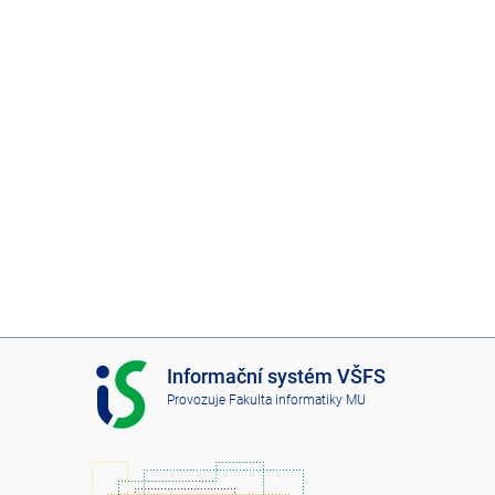
I
Informační systém VŠFS
S
Provozuje
Fakulta informatiky MU
V
Š
F
S