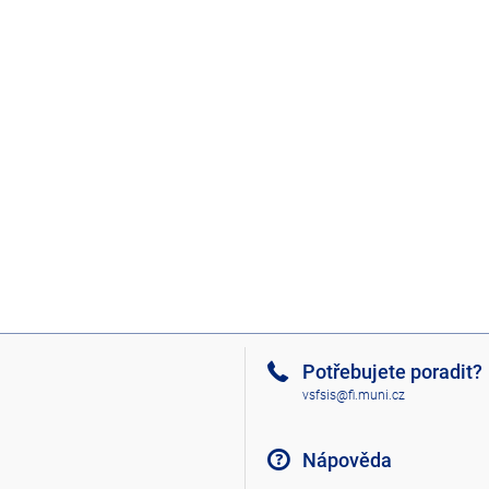
Potřebujete poradit?
vsfsis@fi.muni.cz
Nápověda