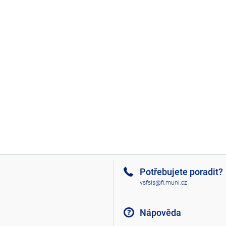
Potřebujete poradit?
vsfsis@fi.muni.cz
Nápověda