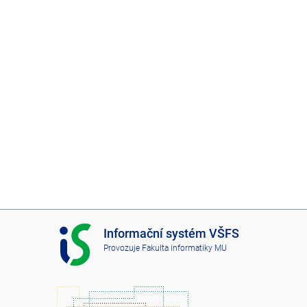
I
Informační systém VŠFS
S
Provozuje
Fakulta informatiky MU
V
Š
F
S